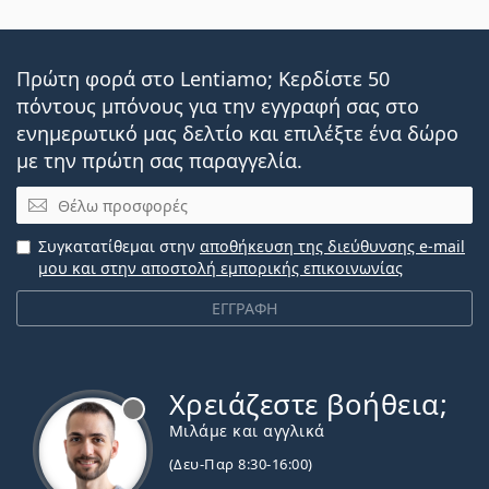
Πρώτη φορά στο Lentiamo; Κερδίστε 50
πόντους μπόνους για την εγγραφή σας στο
ενημερωτικό μας δελτίο και επιλέξτε ένα δώρο
με την πρώτη σας παραγγελία.
Email
Συγκατατίθεμαι στην
αποθήκευση της διεύθυνσης e-mail
μου και στην αποστολή εμπορικής επικοινωνίας
ΕΓΓΡΑΦΗ
Χρειάζεστε βοήθεια;
Εκτός σύνδεσης
Μιλάμε και αγγλικά
(Δευ-Παρ 8:30-16:00)