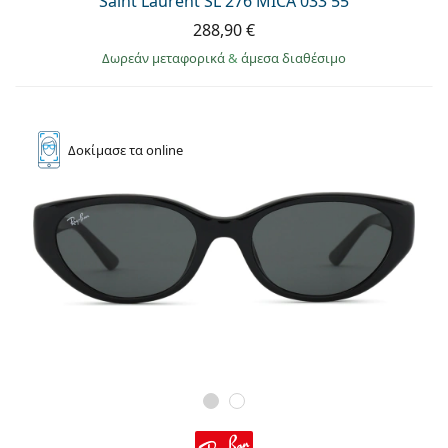
Saint Laurent SL 276 MICA 033 55
288,90 €
Δωρεάν μεταφορικά
&
άμεσα διαθέσιμο
Δοκίμασε
τα online