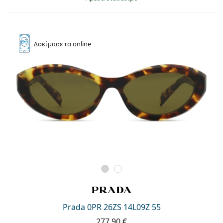
Δοκίμασε
τα online
Prada 0PR 26ZS 14L09Z 55
277,90 €