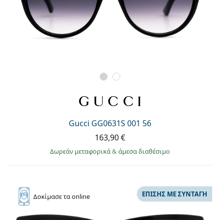
Gucci GG0631S 001 56
163,90 €
Δωρεάν μεταφορικά
&
άμεσα διαθέσιμο
ΕΠΊΣΗΣ ΜΕ ΣΥΝΤΑΓΉ
Δοκίμασε
τα online