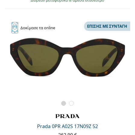
ΕΠΊΣΗΣ ΜΕ ΣΥΝΤΑΓΉ
Δοκίμασε
τα online
Prada 0PR A02S 17N09Z 52