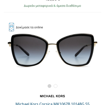
Δωρεάν μεταφορικά
&
άμεσα διαθέσιμο
Δοκίμασε
τα online
Michael Kors Corsica MK1067B 10148G 55