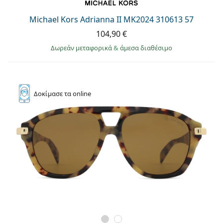
Persol
Michael Kors Adrianna II MK2024 310613 57
Prada
104,90 €
Όλες οι μάρκες
Δωρεάν μεταφορικά
&
άμεσα διαθέσιμο
Δοκίμασε
τα online