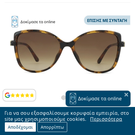
ΕΠΊΣΗΣ ΜΕ ΣΥΝΤΑΓΉ
Δοκίμασε
τα online
Αξιολογήσεις
Δοκίμασε
τα online
Για να σου εξασφαλίσουμε κορυφαία εμπειρία, στο
site μας χρησιμοποιούμε cookies.
Περισσότερα
Michael Kors Malta MK2181U 300613 57
Αποδέχομαι
Απορρίπτω
98,99 €