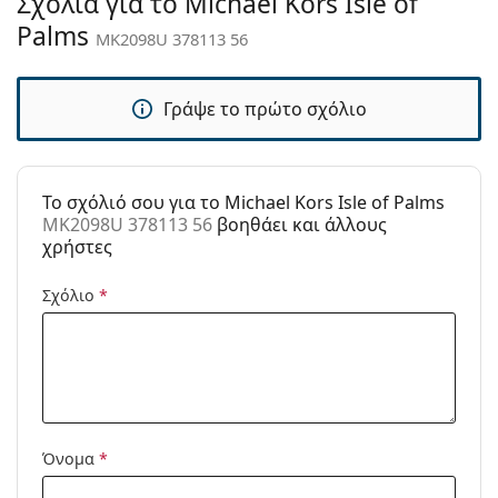
Σχόλια για το Michael Kors Isle of
Άλλα
Palms
MK2098U 378113 56
Τύπος:
Γυναικεία
Κατηγορία:
Γυαλιά Ηλίου Επώνυμες Μάρκες
Γράψε το πρώτο σχόλιο
Μάρκα:
Michael Kors
Χρήση:
Μόδα
To σχόλιό σου για το Michael Kors Isle of Palms
Κωδικός
MK2098U 378113 56
MK2098U 378113 56
βοηθάει και άλλους
Προϊόντος /
χρήστες
Μοντέλο:
Σχόλιο
*
Όνομα
*