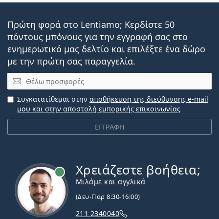
Πρώτη φορά στο Lentiamo; Κερδίστε 50
πόντους μπόνους για την εγγραφή σας στο
ενημερωτικό μας δελτίο και επιλέξτε ένα δώρο
με την πρώτη σας παραγγελία.
Email
Συγκατατίθεμαι στην
αποθήκευση της διεύθυνσης e-mail
μου και στην αποστολή εμπορικής επικοινωνίας
ΕΓΓΡΑΦΗ
Χρειάζεστε βοήθεια;
Εκτός σύνδεσης
Μιλάμε και αγγλικά
(Δευ-Παρ 8:30-16:00)
211 2340040