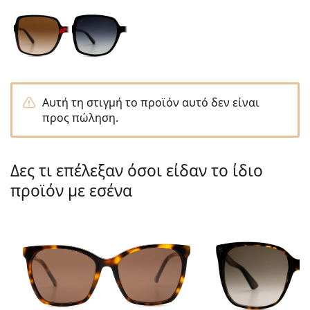
Gucci
Όλα τα υγρά φακών
Εκτό
Όλες οι μάρκες
Persol
Prada
Όλες οι μάρκες
Αυτή τη στιγμή το προϊόν αυτό δεν είναι
προς πώληση.
Δες τι επέλεξαν όσοι είδαν το ίδιο
προϊόν με εσένα