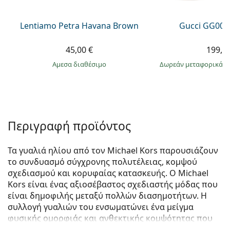
Lentiamo Petra Havana Brown
Gucci GG002
45,00 €
199,9
άμεσα διαθέσιμο
Δωρεάν μεταφορικά
&
Περιγραφή προϊόντος
Τα γυαλιά ηλίου από τον Michael Kors παρουσιάζουν
το συνδυασμό σύγχρονης πολυτέλειας, κομψού
σχεδιασμού και κορυφαίας κατασκευής. Ο Michael
Kors είναι ένας αξιοσέβαστος σχεδιαστής μόδας που
είναι δημοφιλής μεταξύ πολλών διασημοτήτων. Η
συλλογή γυαλιών του ενσωματώνει ένα μείγμα
φυσικής ομορφιάς και ανθεκτικής κομψότητας που
το καθιστά το τέλειο αξεσουάρ μόδας για όσους