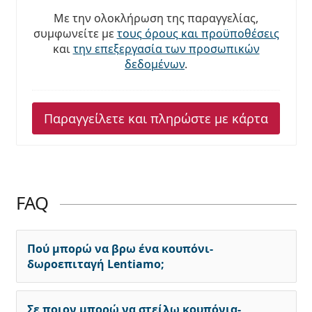
Persol
Με την ολοκλήρωση της παραγγελίας,
συμφωνείτε με
τους όρους και προϋποθέσεις
Prada
και
την επεξεργασία των προσωπικών
δεδομένων
.
Όλες οι μάρκες
Παραγγείλετε και πληρώστε με κάρτα
FAQ
Πού μπορώ να βρω ένα κουπόνι-
δωροεπιταγή Lentiamo;
Σε ποιον μπορώ να στείλω κουπόνια-