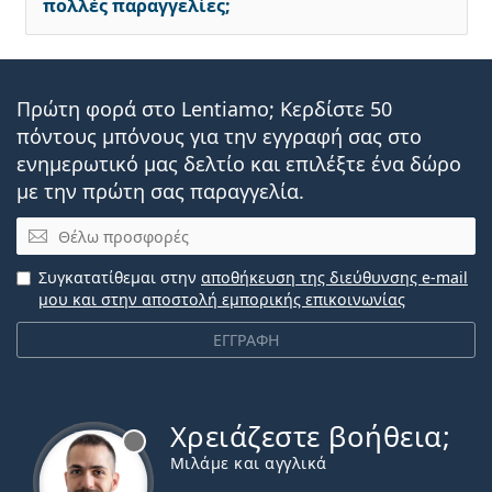
πολλές παραγγελίες;
Πρώτη φορά στο Lentiamo; Κερδίστε 50
πόντους μπόνους για την εγγραφή σας στο
ενημερωτικό μας δελτίο και επιλέξτε ένα δώρο
με την πρώτη σας παραγγελία.
Email
Συγκατατίθεμαι στην
αποθήκευση της διεύθυνσης e-mail
μου και στην αποστολή εμπορικής επικοινωνίας
ΕΓΓΡΑΦΗ
Χρειάζεστε βοήθεια;
Εκτός σύνδεσης
Μιλάμε και αγγλικά