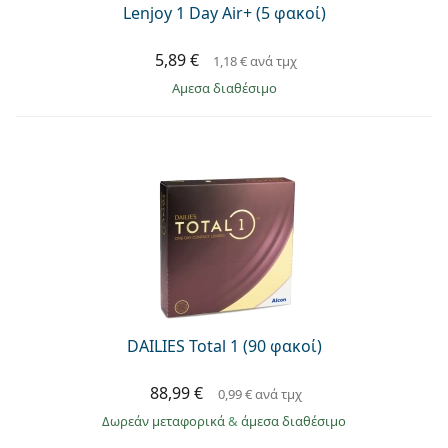
Lenjoy 1 Day Air+ (5 φακοί)
5,89 €
1,18 €
ανά τμχ
άμεσα διαθέσιμο
DAILIES Total 1 (90 φακοί)
88,99 €
0,99 €
ανά τμχ
Δωρεάν μεταφορικά
&
άμεσα διαθέσιμο