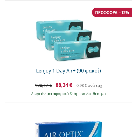
ΠΡΟΣΦΟΡΆ −12%
Lenjoy 1 Day Air+ (90 φακοί)
88,34 €
100,17 €
0,98 €
ανά τμχ
Δωρεάν μεταφορικά
&
άμεσα διαθέσιμο