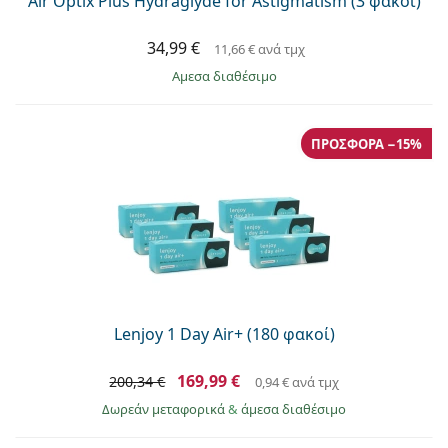
Air Optix Plus Hydraglyde for Astigmatism (3 φακοί)
34,99 €
11,66 €
ανά τμχ
άμεσα διαθέσιμο
ΠΡΟΣΦΟΡΆ −15%
Lenjoy 1 Day Air+ (180 φακοί)
169,99 €
200,34 €
0,94 €
ανά τμχ
Δωρεάν μεταφορικά
&
άμεσα διαθέσιμο