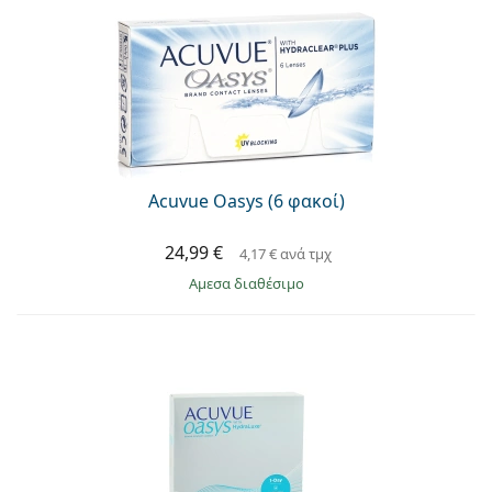
Acuvue Oasys (6 φακοί)
24,99 €
4,17 €
ανά τμχ
άμεσα διαθέσιμο