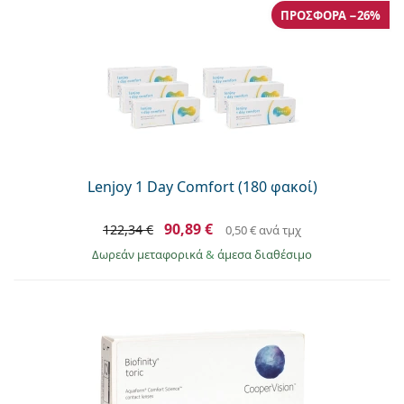
ΠΡΟΣΦΟΡΆ −26%
Lenjoy 1 Day Comfort (180 φακοί)
90,89 €
122,34 €
0,50 €
ανά τμχ
Δωρεάν μεταφορικά
&
άμεσα διαθέσιμο