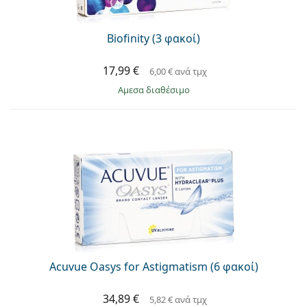
Biofinity (3 φακοί)
17,99 €
6,00 €
ανά τμχ
άμεσα διαθέσιμο
Acuvue Oasys for Astigmatism (6 φακοί)
34,89 €
5,82 €
ανά τμχ