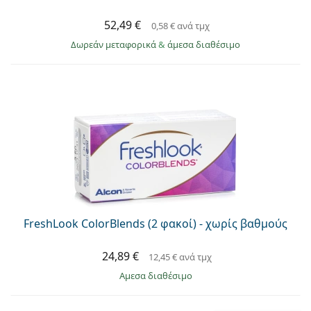
52,49 €
0,58 €
ανά τμχ
Δωρεάν μεταφορικά
&
άμεσα διαθέσιμο
FreshLook ColorBlends (2 φακοί) - χωρίς βαθμούς
24,89 €
12,45 €
ανά τμχ
άμεσα διαθέσιμο