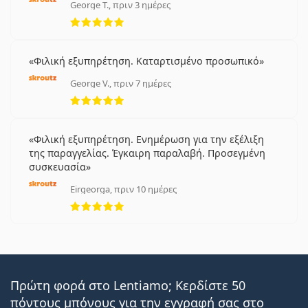
George T., πριν 3 ημέρες
5 αξιολογήσεις από 5
Precision1
Συχνές ερωτήσεις
Φιλική εξυπηρέτηση. Καταρτισμένο προσωπικό
George V., πριν 7 ημέρες
5 αξιολογήσεις από 5
Για πόσο χρονικό διάστημα μπορείτε να
φοράτε τους Lenjoy 1 Day Air+;
Φιλική εξυπηρέτηση. Ενημέρωση για την εξέλιξη
της παραγγελίας. Έγκαιρη παραλαβή. Προσεγμένη
Μπορείτε να κοιμηθείτε με τους Lenjoy 1 Day
συσκευασία
Air+;
Eirgeorga, πριν 10 ημέρες
5 αξιολογήσεις από 5
Σχετικά άρθρα από το blog μας
Πώς να διαβάζετε τις παραμέτρους στη συνταγή
σας για τους φακούς επαφής
Πρώτη φορά στο Lentiamo; Κερδίστε 50
Εξοικείωση με τους φακούς επαφής: Πόσος χρόνος
πόντους μπόνους για την εγγραφή σας στο
χρειάζεται;