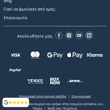
Blog
Γιατί να ψωνίσετε από εμάς;
Επικοινωνία
Facebook
Instagram
YouTube
LinkedIn
Ακολουθήστε μας
Επιστροφή στην αρχική σελίδα
Στην κορυφή
Το Lentiamo.gr λειτουργεί και ανήκει στην εταιρία Lentiamo s.r.o.,
Αξιολογήσεις
Τσεχία
Μαζί σας 18 χρόνια.