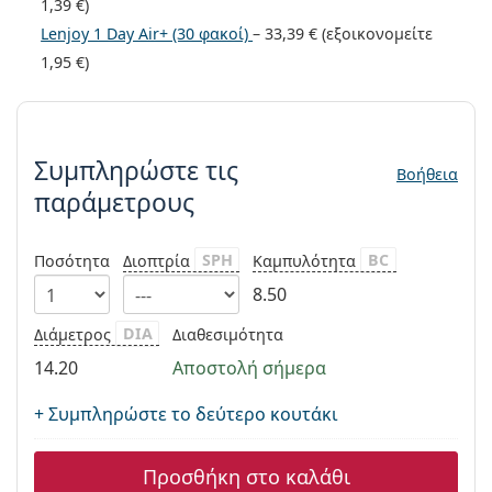
Gucci
1,39 €
)
Όλα τα υγρά φακών
Εκτό
Όλες οι μάρκες
Lenjoy 1 Day Air+ (30 φακοί)
–
33,39 €
(εξοικονομείτε
Persol
1,95 €
)
Prada
Συμπληρώστε τις παράμετρους
Όλες οι μάρκες
Συμπληρώστε τις
Βοήθεια
παράμετρους
SPH
BC
Ποσότητα
Διοπτρία
Καμπυλότητα
8.50
DIA
Διάμετρος
Διαθεσιμότητα
14.20
Αποστολή σήμερα
+ Συμπληρώστε το δεύτερο κουτάκι
Προσθήκη στο καλάθι