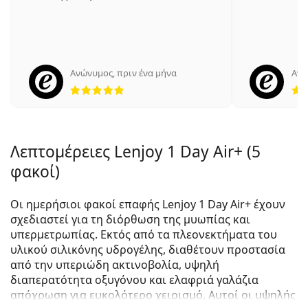
Ανώνυμος
,
πριν ένα μήνα
Ανώ
5 αξιολογήσεις από 5
Λεπτομέρειες Lenjoy 1 Day Air+ (5
φακοί)
Οι ημερήσιοι φακοί επαφής Lenjoy 1 Day Air+ έχουν
σχεδιαστεί για τη διόρθωση της μυωπίας και
υπερμετρωπίας. Εκτός από τα πλεονεκτήματα του
υλικού σιλικόνης υδρογέλης, διαθέτουν προστασία
από την υπεριώδη ακτινοβολία, υψηλή
διαπερατότητα οξυγόνου και ελαφριά γαλάζια
απόχρωση για ευκολότερο χειρισμό. Αυτοί οι υψηλής