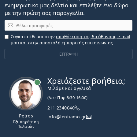
ενημερωτικό μας δελτίο και επιλέξτε ένα δώρο
Πώς να φροντίζετε τους φακούς επαφής
Μπορείτε να κάνετε ντους με φακούς επαφής;
με την πρώτη σας παραγγελία.
Με αυτό το προϊόν συνήθως αγοράζουν και
Solunate
Email
Eye Drops 15 ml
.
Συγκατατίθεμαι στην
αποθήκευση της διεύθυνσης e-mail
Είναι ιατρικό προϊόν. Διαβάστε τις οδηγίες πριν από
μου και στην αποστολή εμπορικής επικοινωνίας
τη χρήση.
ΕΓΓΡΑΦΗ
Χρειάζεστε βοήθεια;
Εκτός σύνδεσης
Μιλάμε και αγγλικά
(Δευ-Παρ 8:30-16:00)
211 2340040
Petros
info@lentiamo.gr
Εξυπηρέτηση
Πελατών