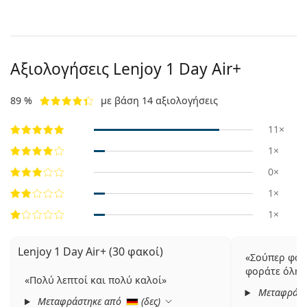
Αξιολογήσεις Lenjoy 1 Day Air+
89 %
με βάση 14 αξιολογήσεις
11×
1×
0×
1×
1×
Lenjoy 1 Day Air+ (30 φακοί)
Σούπερ φακ
φοράτε όλη 
Πολύ λεπτοί και πολύ καλοί
Μεταφράστ
Μεταφράστηκε από
(
δες
)