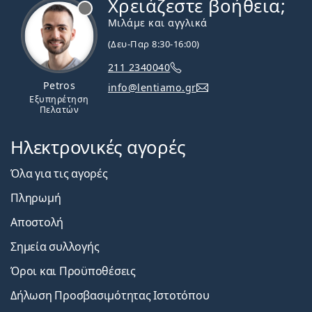
Χρειάζεστε βοήθεια;
Εκτός σύνδεσης
Μιλάμε και αγγλικά
(Δευ-Παρ 8:30-16:00)
211 2340040
Petros
info@lentiamo.gr
Εξυπηρέτηση
Πελατών
Ηλεκτρονικές αγορές
Όλα για τις αγορές
Πληρωμή
Αποστολή
Σημεία συλλογής
Όροι και Προϋποθέσεις
Δήλωση Προσβασιμότητας Ιστοτόπου