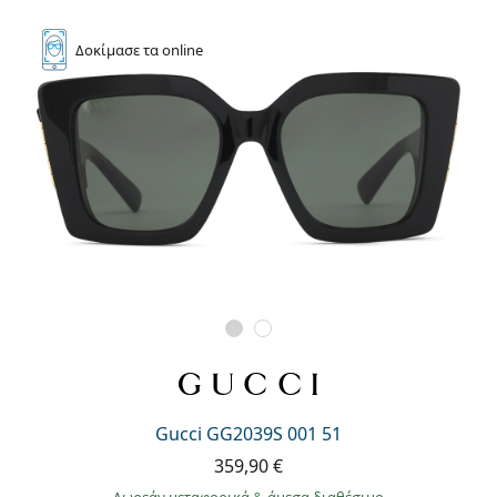
Δοκίμασε
τα online
Gucci GG2039S 001 51
359,90 €
Δωρεάν μεταφορικά
&
άμεσα διαθέσιμο