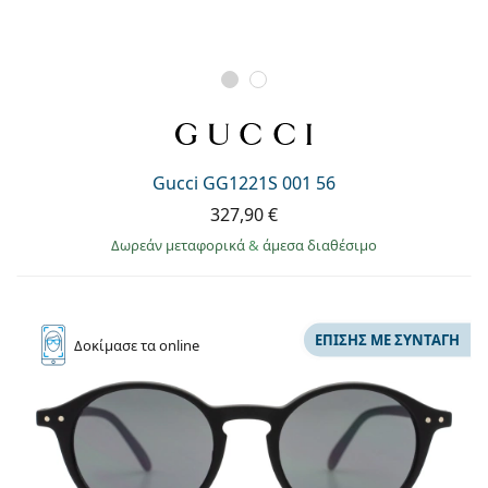
Gucci GG1221S 001 56
327,90 €
Δωρεάν μεταφορικά
&
άμεσα διαθέσιμο
ΕΠΊΣΗΣ ΜΕ ΣΥΝΤΑΓΉ
Δοκίμασε
τα online