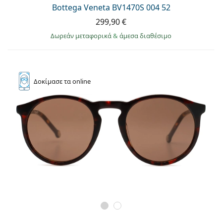
Persol
Bottega Veneta BV1470S 004 52
299,90 €
Prada
Δωρεάν μεταφορικά
&
άμεσα διαθέσιμο
Όλες οι μάρκες
Δοκίμασε
τα online