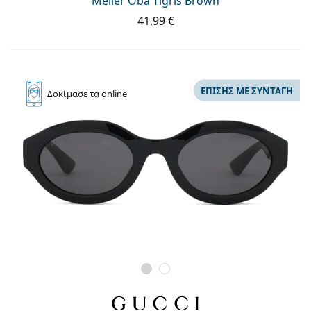
Meller Oba Tigris Brown
41,99 €
ΕΠΊΣΗΣ ΜΕ ΣΥΝΤΑΓΉ
Δοκίμασε
τα online