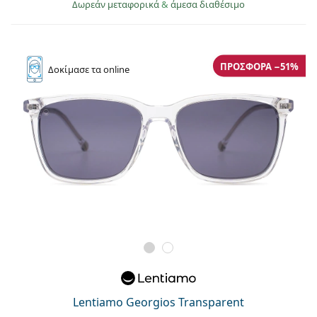
Δωρεάν μεταφορικά
&
άμεσα διαθέσιμο
ΠΡΟΣΦΟΡΆ −51%
Δοκίμασε
τα online
Lentiamo Georgios Transparent