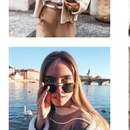
Κωδικός Προϊόντος / Μοντέλο:
GG1579S 001 53
Διαθέσιμο με συνταγή:
Ναι