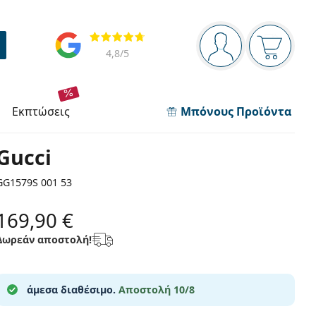
Πίνακας πλοήγησης
Αξιολογήσεις
Είστε συνδεδεμέν
Το καλάθ
4,8
/5
εκπτώσεις
Μπόνους Προϊόντα
Gucci
GG1579S 001 53
169,90 €
Δωρεάν αποστολή!
άμεσα διαθέσιμο.
Αποστολή 10/8