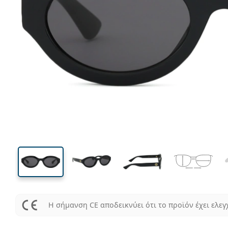
137 mm
Μήκος σκελετού
Μήκος
φακού
35 mm
53 mm
Ύψος φακού
Μήκος φακού
Η σήμανση CE αποδεικνύει ότι το προϊόν έχει ελεγ