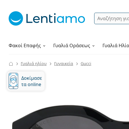
Αναζήτηση
Σύνδεση
Πλοήγηση στη σελίδα
Υγρά φακών
Πώς να παραγγείλετε
Φακοί Επαφής
Γυαλιά
Οράσεως
Γυαλιά Ηλί
Γυαλιά ηλίου
Γυναικεία
Gucci
Δοκίμασε
τα online