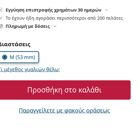
Εγγύηση επιστροφής χρημάτων 30 ημερών
Το έχουν ήδη αγοράσει περισσότεροι από 200 πελάτες
Πληρωμή με δόσεις
Συμπληρώστε τις παράμετρους
Διαστάσεις
M (53 mm)
Τι μέγεθος γυαλιών θέλω;
Προσθήκη στο καλάθι
Παραγγείλετε με φακούς οράσεως