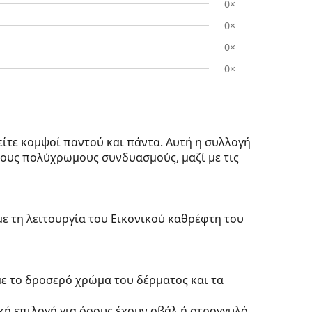
0×
0×
0×
0×
είτε κομψοί παντού και πάντα. Αυτή η συλλογή
ους πολύχρωμους συνδυασμούς, μαζί με τις
με τη λειτουργία του Εικονικού καθρέφτη του
με το δροσερό χρώμα του δέρματος και τα
ική επιλογή για όσους έχουν οβάλ ή στρογγυλό