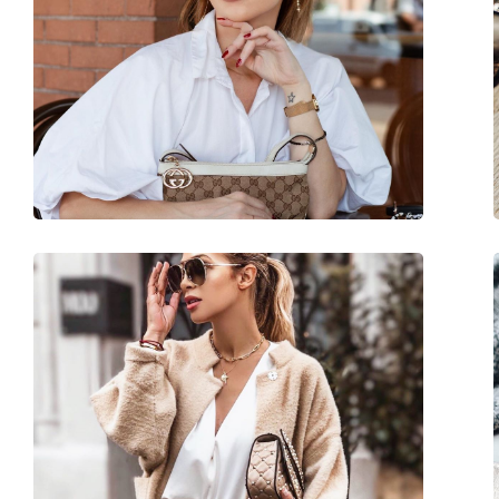
Μήκος σκελετού:
137 mm
Μήκος βραχίονα:
140 mm
Γέφυρα:
22 mm
Βάρος:
240 γρ
Ρυθμιζόμενα μαξιλάρια μύτης:
Όχι
Εύκαμπτη άρθρωση:
Όχι
Αξεσουάρ
Παρέχονται με θήκη:
Ναι
Πανί καθαρισμού:
Ναι
Άλλα
Τύπος:
Γυναικεία
Κατηγορία:
Γυαλιά Ηλίου Επώ
Μάρκα:
Gucci
Χρήση:
Μόδα