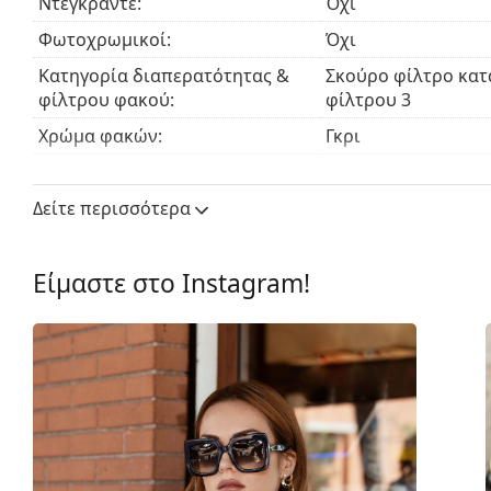
Ντεγκραντέ:
Όχι
Εξερευνήστε την πλήρη γκάμα
γυαλιών ηλίου
για να 
Φωτοχρωμικοί:
Όχι
μάρκες.
Κατηγορία διαπερατότητας &
Σκούρο φίλτρο κατ
φίλτρου φακού:
φίλτρου 3
Χρώμα φακών:
Γκρι
Ύψος φακού:
35 mm
Δείτε περισσότερα
Μήκος φακού:
53 mm
Υλικό φακού:
Πλαστικό
Είμαστε στο Instagram!
UV Φίλτρο 400:
Ναι
Πλαίσιο
Σχήμα σκελετού:
Rectangle
Χρώμα σκελετού:
Μαύρο
Σκελετός:
Πλαστικό
Διαστάσεις:
M