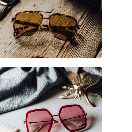
νυμες Μάρκες