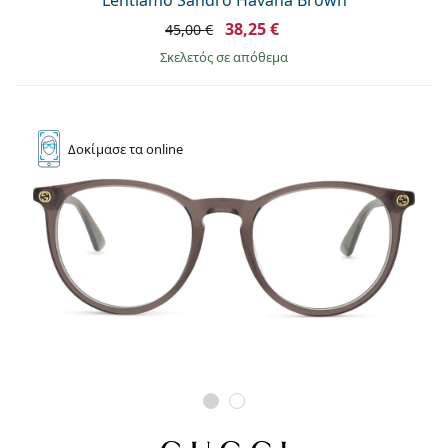
Lentiamo Sandro Havana Brown
38,25 €
45,00 €
σκελετός σε απόθεμα
Δοκίμασε
τα online