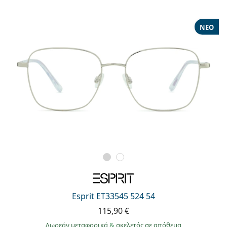
ΝΈΟ
Esprit ET33545 524 54
115,90 €
Δωρεάν μεταφορικά
&
σκελετός σε απόθεμα