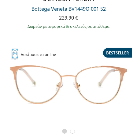
Gucci
Όλα τα υγρά φακών
Εκτό
Όλες οι μάρκες
Bottega Veneta BV1449O 001 52
Persol
229,90 €
Δωρεάν μεταφορικά
&
σκελετός σε απόθεμα
Prada
Όλες οι μάρκες
BESTSELLER
Δοκίμασε
τα online