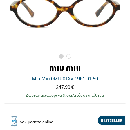
Miu Miu 0MU 01XV 19P1O1 50
247,90 €
Δωρεάν μεταφορικά
&
σκελετός σε απόθεμα
BESTSELLER
Δοκίμασε
τα online