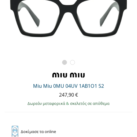
Miu Miu 0MU 04UV 1AB1O1 52
247,90 €
Δωρεάν μεταφορικά
&
σκελετός σε απόθεμα
Δοκίμασε
τα online