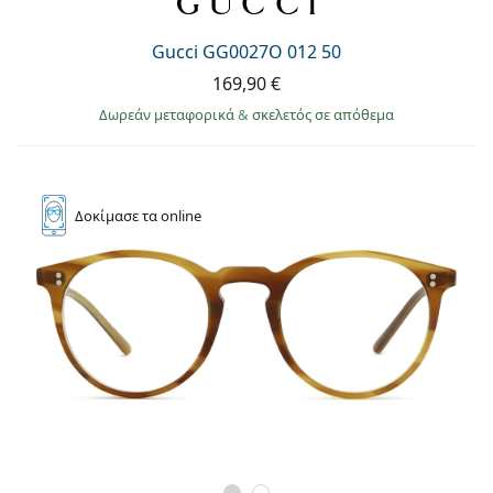
Gucci GG0027O 012 50
169,90 €
Δωρεάν μεταφορικά
&
σκελετός σε απόθεμα
Δοκίμασε
τα online