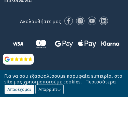
Επικοινωνία
Facebook
Instagram
YouTube
LinkedIn
Ακολουθήστε μας
Αξιολογήσεις
Για να σου εξασφαλίσουμε κορυφαία εμπειρία, στο
site μας χρησιμοποιούμε cookies.
Περισσότερα
Αποδέχομαι
Απορρίπτω
Επιστροφή στην αρχική σελίδα
Στην κορυφή
Το Lentiamo.gr λειτουργεί και ανήκει στην εταιρία Lentiamo s.r.o.,
Τσεχία
Μαζί σας 18 χρόνια.