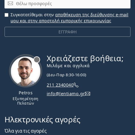
Email
Συγκατατίθεμαι στην
αποθήκευση της διεύθυνσης e-mail
μου και στην αποστολή εμπορικής επικοινωνίας
ΕΓΓΡΑΦΗ
Χρειάζεστε βοήθεια;
Εκτός σύνδεσης
Μιλάμε και αγγλικά
(Δευ-Παρ 8:30-16:00)
211 2340040
Petros
info@lentiamo.gr
Εξυπηρέτηση
Πελατών
Ηλεκτρονικές αγορές
Όλα για τις αγορές