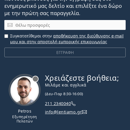
ενημερωτικό μας δελτίο και επιλέξτε ένα δώρο
με την πρώτη σας παραγγελία.
Email
Συγκατατίθεμαι στην
αποθήκευση της διεύθυνσης e-mail
μου και στην αποστολή εμπορικής επικοινωνίας
ΕΓΓΡΑΦΗ
Χρειάζεστε βοήθεια;
Εκτός σύνδεσης
Μιλάμε και αγγλικά
(Δευ-Παρ 8:30-16:00)
211 2340040
Petros
info@lentiamo.gr
Εξυπηρέτηση
Πελατών