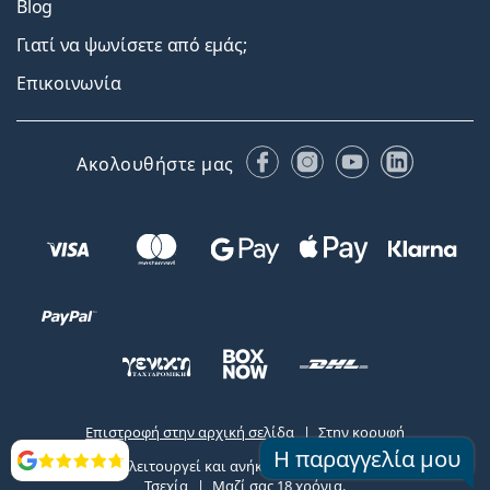
Blog
Γιατί να ψωνίσετε από εμάς;
Επικοινωνία
Facebook
Instagram
YouTube
LinkedIn
Ακολουθήστε μας
Επιστροφή στην αρχική σελίδα
Στην κορυφή
Η παραγγελία μου
Το Lentiamo.gr λειτουργεί και ανήκει στην εταιρία Lentiamo s.r.o.,
Αξιολογήσεις
Τσεχία
Μαζί σας 18 χρόνια.