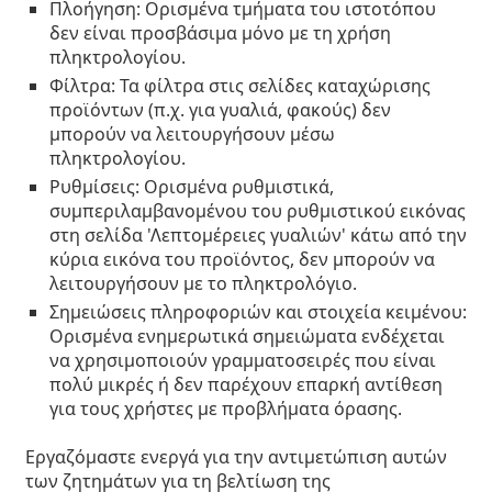
Πλοήγηση:
Ορισμένα τμήματα του ιστοτόπου
Persol
δεν είναι προσβάσιμα μόνο με τη χρήση
Prada
πληκτρολογίου.
Φίλτρα:
Τα φίλτρα στις σελίδες καταχώρισης
Όλες οι μάρκες
προϊόντων (π.χ. για γυαλιά, φακούς) δεν
μπορούν να λειτουργήσουν μέσω
πληκτρολογίου.
Ρυθμίσεις:
Ορισμένα ρυθμιστικά,
συμπεριλαμβανομένου του ρυθμιστικού εικόνας
στη σελίδα 'Λεπτομέρειες γυαλιών' κάτω από την
κύρια εικόνα του προϊόντος, δεν μπορούν να
λειτουργήσουν με το πληκτρολόγιο.
Σημειώσεις πληροφοριών και στοιχεία κειμένου:
Ορισμένα ενημερωτικά σημειώματα ενδέχεται
να χρησιμοποιούν γραμματοσειρές που είναι
πολύ μικρές ή δεν παρέχουν επαρκή αντίθεση
για τους χρήστες με προβλήματα όρασης.
Εργαζόμαστε ενεργά για την αντιμετώπιση αυτών
των ζητημάτων για τη βελτίωση της