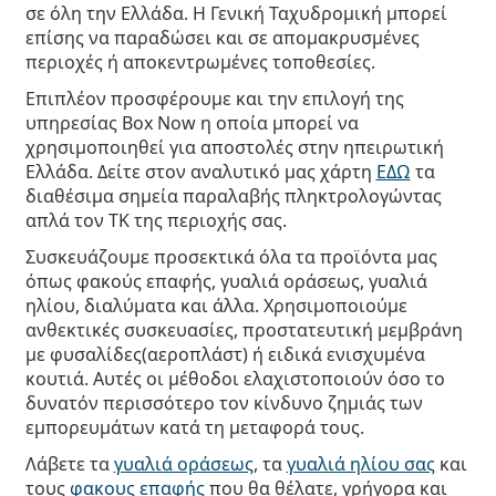
Persol
σε όλη την Ελλάδα. Η Γενική Ταχυδρομική μπορεί
επίσης να παραδώσει και σε απομακρυσμένες
Prada
περιοχές ή αποκεντρωμένες τοποθεσίες.
Επιπλέον προσφέρουμε και την επιλογή της
Όλες οι μάρκες
υπηρεσίας Box Now η οποία μπορεί να
χρησιμοποιηθεί για αποστολές στην ηπειρωτική
Ελλάδα. Δείτε στον αναλυτικό μας χάρτη
ΕΔΩ
τα
διαθέσιμα σημεία παραλαβής πληκτρολογώντας
απλά τον ΤΚ της περιοχής σας.
Συσκευάζουμε προσεκτικά όλα τα προϊόντα μας
όπως φακούς επαφής, γυαλιά οράσεως, γυαλιά
ηλίου, διαλύματα και άλλα. Χρησιμοποιούμε
ανθεκτικές συσκευασίες, προστατευτική μεμβράνη
με φυσαλίδες(αεροπλάστ) ή ειδικά ενισχυμένα
κουτιά. Αυτές οι μέθοδοι ελαχιστοποιούν όσο το
δυνατόν περισσότερο τον κίνδυνο ζημιάς των
εμπορευμάτων κατά τη μεταφορά τους.
Λάβετε τα
γυαλιά οράσεως
, τα
γυαλιά ηλίου σας
και
τους
φακους επαφής
που θα θέλατε, γρήγορα και