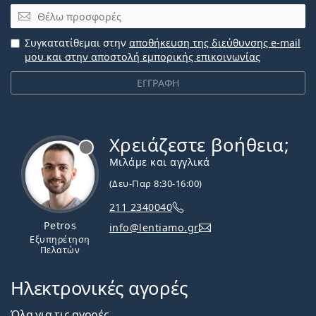
Email
Συγκατατίθεμαι στην
αποθήκευση της διεύθυνσης e-mail
μου και στην αποστολή εμπορικής επικοινωνίας
ΕΓΓΡΑΦΗ
Χρειάζεστε βοήθεια;
Εκτός σύνδεσης
Μιλάμε και αγγλικά
(Δευ-Παρ 8:30-16:00)
211 2340040
Petros
info@lentiamo.gr
Εξυπηρέτηση
Πελατών
Ηλεκτρονικές αγορές
Όλα για τις αγορές