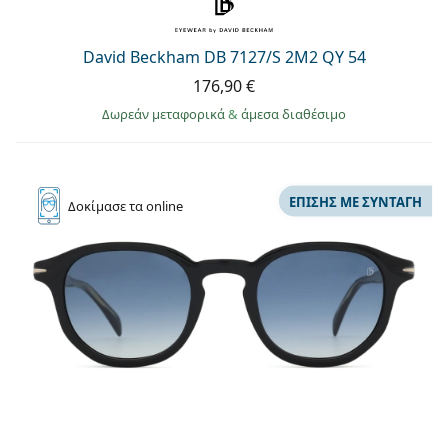
Persol
Prada
David Beckham DB 7127/S 2M2 QY 54
176,90 €
Όλες οι μάρκες
Δωρεάν μεταφορικά
&
άμεσα διαθέσιμο
ΕΠΊΣΗΣ ΜΕ ΣΥΝΤΑΓΉ
Δοκίμασε
τα online