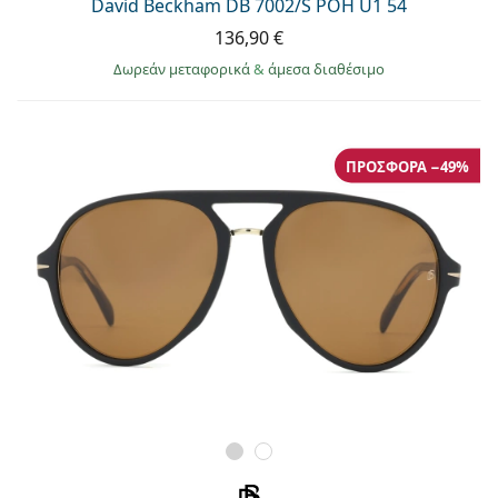
David Beckham DB 7002/S POH U1 54
136,90 €
Δωρεάν μεταφορικά
&
άμεσα διαθέσιμο
ΠΡΟΣΦΟΡΆ −49%