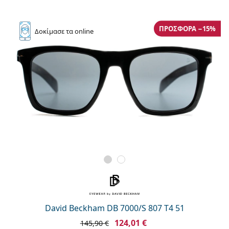
ΠΡΟΣΦΟΡΆ −15%
Δοκίμασε
τα online
David Beckham DB 7000/S 807 T4 51
124,01 €
145,90 €