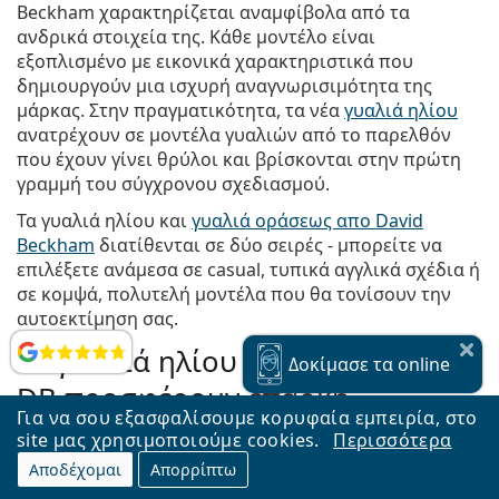
Beckham χαρακτηρίζεται αναμφίβολα από τα
ανδρικά στοιχεία της. Κάθε μοντέλο είναι
εξοπλισμένο με εικονικά χαρακτηριστικά που
δημιουργούν μια ισχυρή αναγνωρισιμότητα της
μάρκας. Στην πραγματικότητα, τα νέα
γυαλιά ηλίου
ανατρέχουν σε μοντέλα γυαλιών από το παρελθόν
που έχουν γίνει θρύλοι και βρίσκονται στην πρώτη
γραμμή του σύγχρονου σχεδιασμού.
Τα γυαλιά ηλίου και
γυαλιά οράσεως απο David
Beckham
διατίθενται σε δύο σειρές - μπορείτε να
επιλέξετε ανάμεσα σε casual, τυπικά αγγλικά σχέδια ή
σε κομψά, πολυτελή μοντέλα που θα τονίσουν την
αυτοεκτίμηση σας.
Τα γυαλιά ηλίου David Beckham
Αξιολογήσεις
Δοκίμασε
τα online
DB προσφέρουν επαρκή
Για να σου εξασφαλίσουμε κορυφαία εμπειρία, στο
προστασία από την υπεριώδη
site μας χρησιμοποιούμε cookies.
Περισσότερα
ακτινοβολία;
Αποδέχομαι
Απορρίπτω