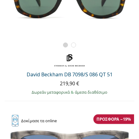
David Beckham DB 7098/S 086 QT 51
219,90 €
Δωρεάν μεταφορικά
&
άμεσα διαθέσιμο
ΠΡΟΣΦΟΡΆ −19%
Δοκίμασε
τα online