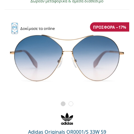
Δωρεάν μεταφορικά
&
άμεσα διαθέσιμο
Persol
Prada
ΠΡΟΣΦΟΡΆ −17%
Όλες οι μάρκες
Δοκίμασε
τα online
Adidas Originals OR0001/S 33W 59