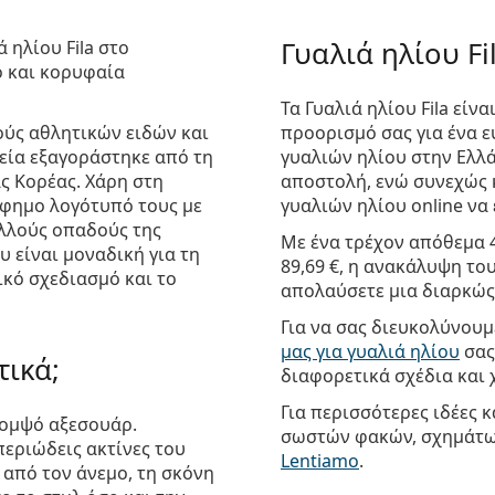
Γυαλιά ηλίου Fi
ά ηλίου Fila
στο
ό και κορυφαία
Τα Γυαλιά ηλίου Fila είν
ούς αθλητικών ειδών και
προορισμό σας για ένα 
ρεία εξαγοράστηκε από τη
γυαλιών ηλίου στην Ελλάδ
ας Κορέας. Χάρη στη
αποστολή, ενώ συνεχώς 
ίφημο λογότυπό τους με
γυαλιών ηλίου online να 
ολλούς οπαδούς της
Με ένα τρέχον απόθεμα 
 είναι μοναδική για τη
89,69 €
, η ανακάλυψη του
ικό σχεδιασμό και το
απολαύσετε μια διαρκώς
Για να σας διευκολύνουμ
μας για γυαλιά ηλίου
σας
τικά;
διαφορετικά σχέδια και
Για περισσότερες ιδέες 
 κομψό αξεσουάρ.
σωστών φακών, σχημάτων
εριώδεις ακτίνες του
Lentiamo
.
από τον άνεμο, τη σκόνη