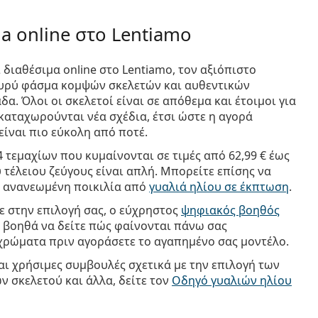
la online στο Lentiamo
αι διαθέσιμα online στο Lentiamo, τον αξιόπιστο
ευρύ φάσμα κομψών σκελετών και αυθεντικών
α. Όλοι οι σκελετοί είναι σε απόθεμα και έτοιμοι για
καταχωρούνται νέα σχέδια, έτσι ώστε η αγορά
είναι πιο εύκολη από ποτέ.
4 τεμαχίων που κυμαίνονται σε τιμές από
62,99 €
έως
 τέλειου ζεύγους είναι απλή. Μπορείτε επίσης να
 ανανεωμένη ποικιλία από
γυαλιά ηλίου σε έκπτωση
.
ε στην επιλογή σας, ο εύχρηστος
ψηφιακός βοηθός
 βοηθά να δείτε πώς φαίνονται πάνω σας
 χρώματα πριν αγοράσετε το αγαπημένο σας μοντέλο.
και χρήσιμες συμβουλές σχετικά με την επιλογή των
 σκελετού και άλλα, δείτε τον
Οδηγό γυαλιών ηλίου