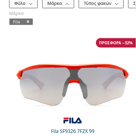
Φίλτρα
Φύλο
Μάρκα
Τύπος φακών
Σ
Μάρκα
Fila
Διαθέσιμα προϊόντα
ΠΡΟΣΦΟΡΆ −32%
Fila SF9326 7FZX 99