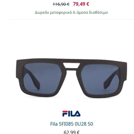
79,49 €
116,90 €
Δωρεάν μεταφορικά
&
άμεσα διαθέσιμο
Fila SFI085 0U28 50
62,99 €