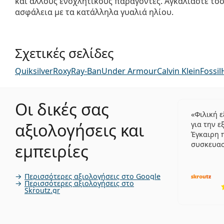
και άλλους ενοχλητικούς παράγοντες. Αγκαλιάστε τόσ
ασφάλεια με τα κατάλληλα γυαλιά ηλίου.
Σχετικές σελίδες
Quiksilver
Roxy
Ray-Ban
Under Armour
Calvin Klein
Fossil
Οι δικές σας
Φιλική 
αξιολογήσεις και
για την ε
Έγκαιρη 
συσκευα
εμπειρίες
Περισσότερες αξιολογήσεις στο Google
Περισσότερες αξιολογήσεις στο
Skroutz.gr