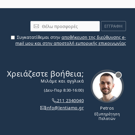
Email
ΕΓΓΡΑΦΗ
Συγκατατίθεμαι στην
αποθήκευση της διεύθυνσης e-
mail μου και στην αποστολή εμπορικής επικοινωνίας
Χρειάζεστε βοήθεια;
Εκτός σύνδεσης
Μιλάμε και αγγλικά
(Δευ-Παρ 8:30-16:00)
211 2340040
info@lentiamo.gr
Petros
Εξυπηρέτηση
Πελατών