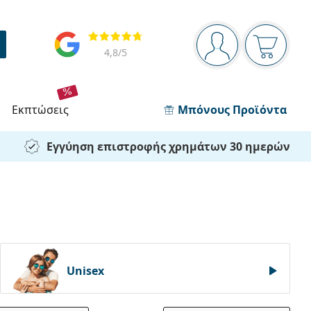
Πίνακας πλοήγησης
Αξιολογήσεις
Είστε συνδεδεμέν
Το καλάθ
4,8
/5
εκπτώσεις
Μπόνους Προϊόντα
Εγγύηση επιστροφής χρημάτων 30 ημερών
Unisex