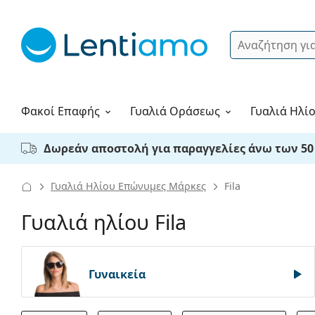
Αναζήτηση
Σύνδεση
Πλοήγηση στη σελίδα
Υγρά φακών
Πώς να παραγγείλετε
Φακοί Επαφής
Γυαλιά
Οράσεως
Γυαλιά Ηλί
Δωρεάν αποστολή για παραγγελίες άνω των 50
Γυαλιά Ηλίου Επώνυμες Μάρκες
Fila
Γυαλιά ηλίου Fila
Γυναικεία