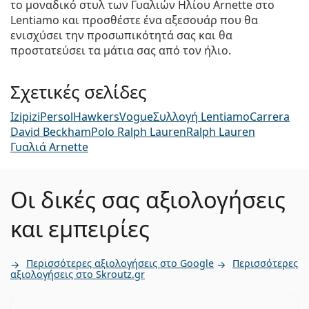
το μοναδικό στυλ των Γυαλιών Ηλίου Arnette στο
Lentiamo και προσθέστε ένα αξεσουάρ που θα
ενισχύσει την προσωπικότητά σας και θα
προστατεύσει τα μάτια σας από τον ήλιο.
Σχετικές σελίδες
Izipizi
Persol
Hawkers
Vogue
Συλλογή Lentiamo
Carrera
David Beckham
Polo Ralph Lauren
Ralph Lauren
Γυαλιά Arnette
Οι δικές σας αξιολογήσεις
και εμπειρίες
Περισσότερες αξιολογήσεις στο Google
Περισσότερες
αξιολογήσεις στο Skroutz.gr