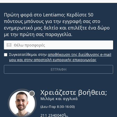
Πρώτη φορά στο Lentiamo; Κερδίστε 50
πόντους μπόνους για την εγγραφή σας στο
ενημερωτικό μας δελτίο και επιλέξτε ένα δώρο
με την πρώτη σας παραγγελία.
Email
Συγκατατίθεμαι στην
αποθήκευση της διεύθυνσης e-mail
μου και στην αποστολή εμπορικής επικοινωνίας
ΕΓΓΡΑΦΗ
Χρειάζεστε βοήθεια;
Εκτός σύνδεσης
Μιλάμε και αγγλικά
(Δευ-Παρ 8:30-16:00)
211 2340040