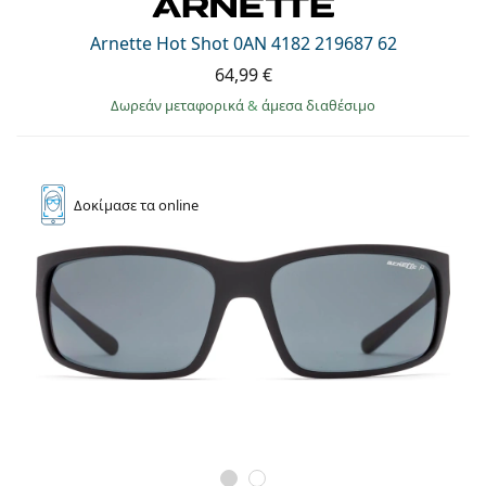
Persol
Arnette Hot Shot 0AN 4182 219687 62
Prada
64,99 €
Όλες οι μάρκες
Δωρεάν μεταφορικά
&
άμεσα διαθέσιμο
Δοκίμασε
τα online