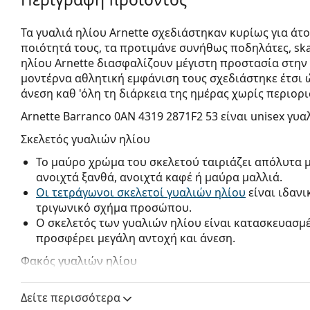
Τα γυαλιά ηλίου Arnette σχεδιάστηκαν κυρίως για άτο
ποιότητά τους, τα προτιμάνε συνήθως ποδηλάτες, ska
ηλίου Arnette διασφαλίζουν μέγιστη προστασία στην 
μοντέρνα αθλητική εμφάνιση τους σχεδιάστηκε έτσι 
άνεση καθ 'όλη τη διάρκεια της ημέρας χωρίς περιορ
Arnette Barranco 0AN 4319 2871F2 53
είναι unisex γυα
Σκελετός γυαλιών ηλίου
Το μαύρο χρώμα του σκελετού ταιριάζει απόλυτα 
ανοιχτά ξανθά, ανοιχτά καφέ ή μαύρα μαλλιά.
Οι τετράγωνοι σκελετοί γυαλιών ηλίου
είναι ιδανι
τριγωνικό σχήμα προσώπου.
Ο σκελετός των γυαλιών ηλίου είναι κατασκευασμ
προσφέρει μεγάλη αντοχή και άνεση.
Φακός γυαλιών ηλίου
Οι πράσινοι φακοί μειώνουν την ένταση του φωτός
Δείτε περισσότερα
αλλοιώνουν τα χρώματα.