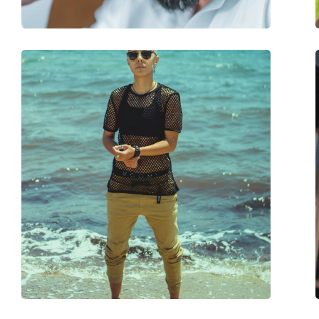
Ρυθμιζόμενα μαξιλάρια μύτης:
Όχι
Εύκαμπτη άρθρωση:
Όχι
Αξεσουάρ
Παρέχονται με θήκη:
Όχι
Πανί καθαρισμού:
Όχι
Άλλα
Τύπος:
Unisex
Κατηγορία:
Γυαλιά Ηλίου Επώ
Μάρκα:
Arnette
Χρήση:
Μόδα
Κωδικός Προϊόντος / Μοντέλο:
0AN 4319 2871F2 53