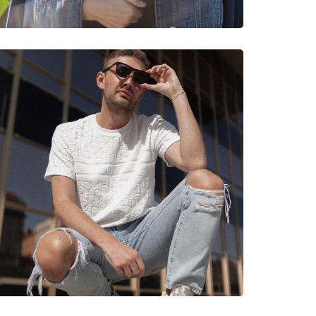
νυμες Μάρκες