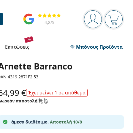
Πίνακας πλοήγησης
Αξιολογήσεις
Είστε συνδεδεμέν
Το καλάθ
4,8
/5
εκπτώσεις
Μπόνους Προϊόντα
Arnette Barranco
0AN 4319 2871F2 53
64,99 €
Έχει μείνει 1 σε απόθεμα
Δωρεάν αποστολή!
άμεσα διαθέσιμο.
Αποστολή 10/8