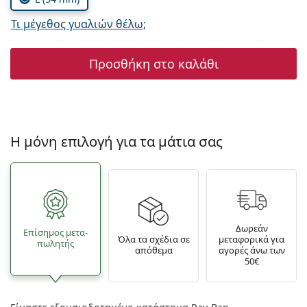
Τι μέγεθος γυαλιών θέλω;
Προσθήκη στο καλάθι
Η μόνη επιλογή για τα μάτια σας
Δωρεάν
Επίσημος μετα­
Όλα τα σχέδια σε
μεταφορικά για
πωλητής
απόθεμα
αγορές άνω των
50€