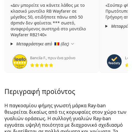
Δεν μπορείτε να κάνετε λάθος με το
Σούπερ φθη
κλασικό μοντέλο RB Wayfarer σε
Πρωτότυπο 
μέγεθος 50, οτιδήποτε πάνω από 50
Γρήγορη απο
dpmdv δεν φαίνεται *** σωστό,
Μεταφράστ
αναφερόμενος αυστηρά στο μοντέλο
Wayfarer RB2140
Μεταφράστηκε από
(
δες
)
Bancila F.
,
πριν ένα χρόνο
Lor
5 αξιολογήσεις από 5
Περιγραφή προϊόντος
Η παγκοσμίου φήμης γνωστή μάρκα Ray-ban
θεωρείται δικαίως από τις κορυφαίες στον χώρο των
γυαλιών οράσεως. Η συλλογή γυαλιών Ray-ban
εγγυάται υψηλή ποιότητα με διαχρονικό σχεδιασμό
και διατίθεται σε πολλά σχήματα και χρώματα. Τα