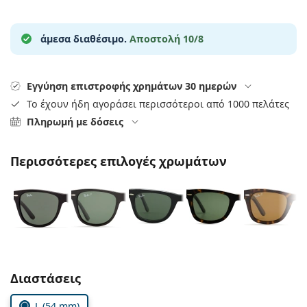
Persol
Prada
άμεσα διαθέσιμο.
Αποστολή 10/8
Όλες οι μάρκες
Εγγύηση επιστροφής χρημάτων 30 ημερών
Το έχουν ήδη αγοράσει περισσότεροι από 1000 πελάτες
Πληρωμή με δόσεις
Περισσότερες επιλογές χρωμάτων
Συμπληρώστε τις παράμετρους
Διαστάσεις
L (54 mm)