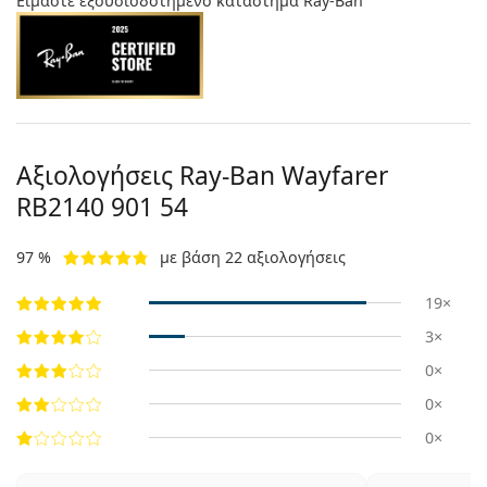
Είμαστε εξουσιοδοτημένο κατάστημα Ray-Ban
Αξιολογήσεις Ray-Ban Wayfarer
RB2140 901 54
97 %
με βάση 22 αξιολογήσεις
19×
3×
0×
0×
0×