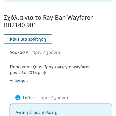
Πανί
Ναι
καθαρισμού:
Σχόλια για το Ray-Ban Wayfarer
Άλλα
RB2140 901
Τύπος:
Unisex
Κατηγορία:
Γυαλιά Ηλίου Επώνυμες Μάρκες
Κάνε μια ερώτηση
Μάρκα:
Ray-Ban
Λουκασ Λ.
πριν 7 χρόνια
Χρήση:
Μόδα
Κωδικός
RB2140 901 54
Ποσο κοστιζουν βραχιονες για wayfarer
Προϊόντος /
μοντελο 2015 μωβ
Μοντέλο:
Απάντηση
Διαθέσιμο με
Όχι
συνταγή:
Lefteris
πριν 7 χρόνια
Αγαπητέ μας πελάτη,