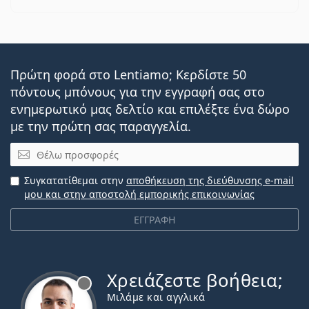
Πρώτη φορά στο Lentiamo; Κερδίστε 50
πόντους μπόνους για την εγγραφή σας στο
ενημερωτικό μας δελτίο και επιλέξτε ένα δώρο
με την πρώτη σας παραγγελία.
Email
Συγκατατίθεμαι στην
αποθήκευση της διεύθυνσης e-mail
μου και στην αποστολή εμπορικής επικοινωνίας
ΕΓΓΡΑΦΗ
Χρειάζεστε βοήθεια;
Εκτός σύνδεσης
Μιλάμε και αγγλικά