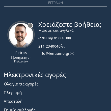
ΕΓΓΡΑΦΗ
Χρειάζεστε βοήθεια;
Εκτός σύνδεσης
Μιλάμε και αγγλικά
(Δευ-Παρ 8:30-16:00)
211 2340040
Petros
info@lentiamo.gr
Εξυπηρέτηση
Πελατών
Ηλεκτρονικές αγορές
Όλα για τις αγορές
Πληρωμή
Αποστολή
Σημεία συλλογής