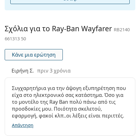
καθαρισμό και τη φροντίδα των γυαλιών ηλίου.
Μήκος
150 mm
Ορισμένα μοντέλα μπορεί να συνοδεύονται από
βραχίονα:
υφασμάτινη θήκη αντί για πανί.
Γέφυρα:
22 mm
Εξερευνήστε την πλήρη γκάμα
γυαλιών ηλίου
για να
Σχόλια για το Ray-Ban Wayfarer
RB2140
Βάρος:
140 γρ
βρείτε περισσότερα μοντέλα από δημοφιλείς μάρκες.
661313 50
Ρυθμιζόμενα
Όχι
μαξιλάρια
Κάνε μια ερώτηση
μύτης:
Εύκαμπτη
Όχι
Ειρήνη Σ.
πριν 3 χρόνια
άρθρωση:
Αξεσουάρ
Συγχαρητήρια για την άψογη εξυπηρέτηση που
Παρέχονται με
Ναι
είχα στο ηλεκτρονικό σας κατάστημα. Όσο για
θήκη:
το μοντέλο της Ray Ban πολύ πάνω από τις
προσδοκίες μου. Ποιότητα σκελετού,
Πανί
Ναι
εφαρμογή, φακοί κλπ..οι λέξεις είναι περιττές.
καθαρισμού:
Απάντηση
Άλλα
Τύπος:
Unisex