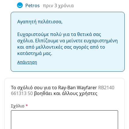
Petros
πριν 3 χρόνια
Κατηγορία:
Γυαλιά Ηλίου Επώνυμες Μάρκες
Μάρκα:
Ray-Ban
Αγαπητή πελάτισσα,
Χρήση:
Μόδα
Ευχαριστούμε πολύ για τα θετικά σας
Κωδικός
RB2140 661313 50
σχόλια. Ελπίζουμε να μείνετε ευχαριστημένη
Προϊόντος /
και από μελλοντικές σας αγορές από το
Μοντέλο:
κατάστημά μας.
Διαθέσιμο με
Όχι
Απάντηση
συνταγή:
To σχόλιό σου για το Ray-Ban Wayfarer
RB2140
661313 50
βοηθάει και άλλους χρήστες
Σχόλιο
*