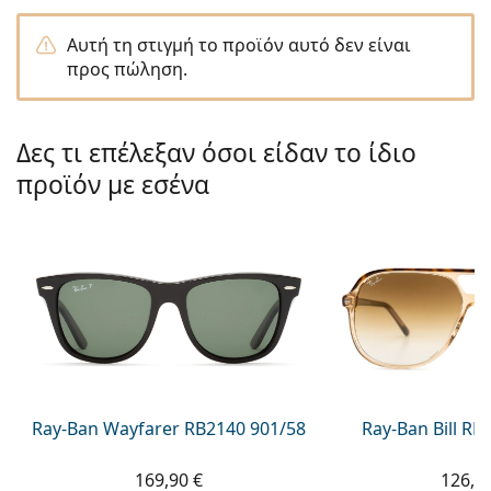
Persol
Αυτή τη στιγμή το προϊόν αυτό δεν είναι
Prada
προς πώληση.
Όλες οι μάρκες
Δες τι επέλεξαν όσοι είδαν το ίδιο
προϊόν με εσένα
Ray-Ban Wayfarer RB2140 901/58
Ray-Ban Bill R
169,90 €
126,9