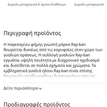
Δωρεάν μεταφορικά
&
άμεσα διαθέσιμο
Δωρεάν μεταφορικά
&
Περιγραφή προϊόντος
Η παγκοσμίου φήμης γνωστή μάρκα Ray-ban
θεωρείται δικαίως από τις κορυφαίες στον χώρο των
γυαλιών οράσεως. Η συλλογή γυαλιών Ray-ban
εγγυάται υψηλή ποιότητα με διαχρονικό σχεδιασμό
και διατίθεται σε πολλά σχήματα και χρώματα. Τα
εμβληματικά γυαλιά ηλίου Ray-ban είναι επίσης
δημοφιλή μεταξύ μεγάλων διασημοτήτων που τα
δοκίμασαν ανά τον κόσμο.
Δείτε περισσότερα
Ray-Ban Wayfarer RB2140 661313 50
είναι unisex
γυαλιά ηλίου.
Δείτε πώς φαίνονται πάνω σας αυτά τα γυαλιά ηλίου
Προδιαγραφές προϊόντος