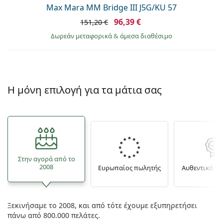
Max Mara MM Bridge III J5G/KU 57
96,39 €
151,20 €
Δωρεάν μεταφορικά
&
άμεσα διαθέσιμο
Η μόνη επιλογή για τα μάτια σας
Στην αγορά από το
2008
Ευρωπαίος πωλητής
Αυθεντικά π
Ξεκινήσαμε το 2008, και από τότε έχουμε εξυπηρετήσει
πάνω από 800.000 πελάτες.