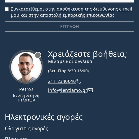
Συγκατατίθεμαι στην
αποθήκευση της διεύθυνσης e-mail
μου και στην αποστολή εμπορικής επικοινωνίας
ΕΓΓΡΑΦΗ
Χρειάζεστε βοήθεια;
Εκτός σύνδεσης
Μιλάμε και αγγλικά
(Δευ-Παρ 8:30-16:00)
211 2340040
Petros
info@lentiamo.gr
Εξυπηρέτηση
Πελατών
Ηλεκτρονικές αγορές
Όλα για τις αγορές