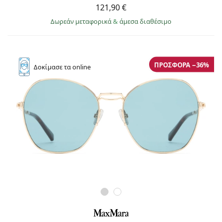
121,90 €
Δωρεάν μεταφορικά
&
άμεσα διαθέσιμο
ΠΡΟΣΦΟΡΆ −36%
Δοκίμασε
τα online