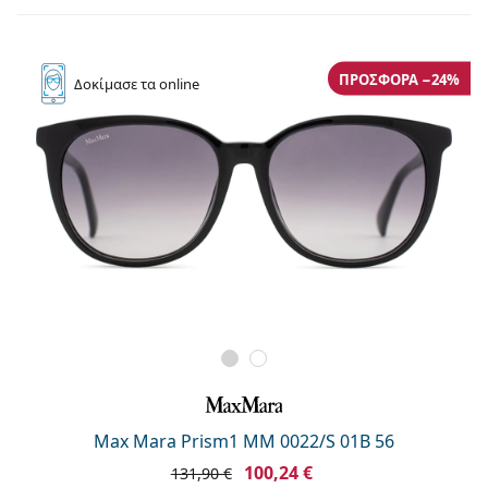
Persol
Prada
ΠΡΟΣΦΟΡΆ −24%
Δοκίμασε
τα online
Όλες οι μάρκες
Max Mara Prism1 MM 0022/S 01B 56
100,24 €
131,90 €