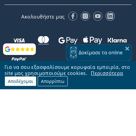
Facebook
Instagram
YouTube
LinkedIn
Ακολουθήστε μας
Αξιολογήσεις
Δοκίμασε
τα online
Για να σου εξασφαλίσουμε κορυφαία εμπειρία, στο
site μας χρησιμοποιούμε cookies.
Περισσότερα
Αποδέχομαι
Απορρίπτω
Επιστροφή στην αρχική σελίδα
Στην κορυφή
Το Lentiamo.gr λειτουργεί και ανήκει στην εταιρία Lentiamo s.r.o.,
Τσεχία
Μαζί σας 18 χρόνια.