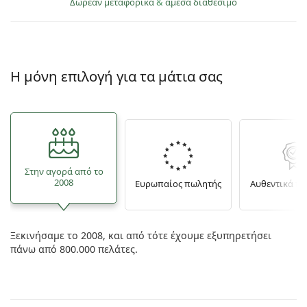
Δωρεάν μεταφορικά
&
άμεσα διαθέσιμο
Persol
Prada
Όλες οι μάρκες
Η μόνη επιλογή για τα μάτια σας
Στην αγορά από το
2008
Ευρωπαίος πωλητής
Αυθεντικά π
Ξεκινήσαμε το 2008, και από τότε έχουμε εξυπηρετήσει
πάνω από 800.000 πελάτες.