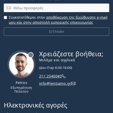
Email
Συγκατατίθεμαι στην
αποθήκευση της διεύθυνσης e-mail
μου και στην αποστολή εμπορικής επικοινωνίας
ΕΓΓΡΑΦΗ
Χρειάζεστε βοήθεια;
Εκτός σύνδεσης
Μιλάμε και αγγλικά
(Δευ-Παρ 8:30-16:00)
211 2340040
Petros
info@lentiamo.gr
Εξυπηρέτηση
Πελατών
Ηλεκτρονικές αγορές