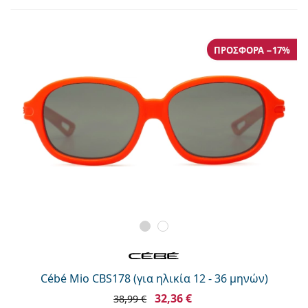
Persol
Prada
ΠΡΟΣΦΟΡΆ −17%
Όλες οι μάρκες
Cébé Mio CBS178 (για ηλικία 12 - 36 μηνών)
32,36 €
38,99 €