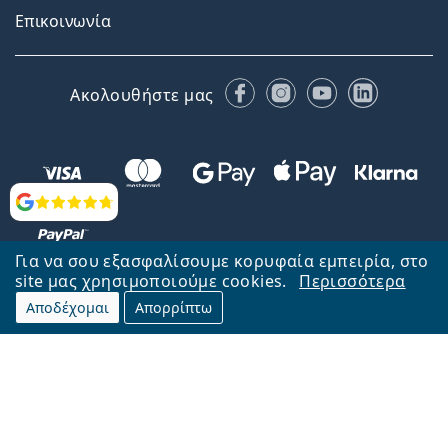
Επικοινωνία
Facebook
Instagram
YouTube
LinkedIn
Ακολουθήστε μας
Αξιολογήσεις
Για να σου εξασφαλίσουμε κορυφαία εμπειρία, στο
site μας χρησιμοποιούμε cookies.
Περισσότερα
Αποδέχομαι
Απορρίπτω
Επιστροφή στην αρχική σελίδα
Στην κορυφή
Το Lentiamo.gr λειτουργεί και ανήκει στην εταιρία Lentiamo s.r.o.,
Τσεχία
Μαζί σας 18 χρόνια.