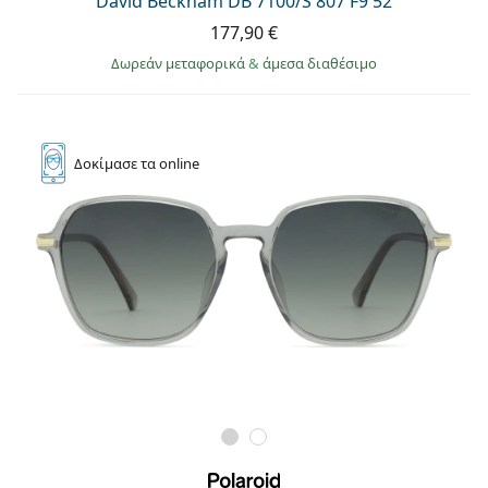
David Beckham DB 7100/S 807 F9 52
177,90 €
Δωρεάν μεταφορικά
&
άμεσα διαθέσιμο
Δοκίμασε
τα online