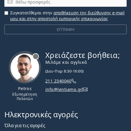
Συγκατατίθεμαι στην
αποθήκευση της διεύθυνσης e-mail
μου και στην αποστολή εμπορικής επικοινωνίας
ΕΓΓΡΑΦΗ
Χρειάζεστε βοήθεια;
Εκτός σύνδεσης
Μιλάμε και αγγλικά
(Δευ-Παρ 8:30-16:00)
211 2340040
Petros
info@lentiamo.gr
Εξυπηρέτηση
Πελατών
Ηλεκτρονικές αγορές
Όλα για τις αγορές