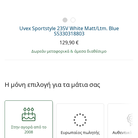
Uvex Sportstyle 235V White Matt/Ltm. Blue
S5330318803
129,90 €
Δωρεάν μεταφορικά
&
άμεσα διαθέσιμο
Η μόνη επιλογή για τα μάτια σας
Στην αγορά από το
2008
Ευρωπαίος πωλητής
Αυθεντικά π