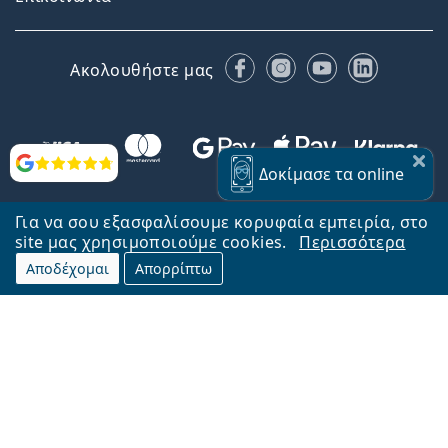
Facebook
Instagram
YouTube
LinkedIn
Ακολουθήστε μας
Αξιολογήσεις
Δοκίμασε
τα online
Για να σου εξασφαλίσουμε κορυφαία εμπειρία, στο
site μας χρησιμοποιούμε cookies.
Περισσότερα
Αποδέχομαι
Απορρίπτω
Επιστροφή στην αρχική σελίδα
Στην κορυφή
Το Lentiamo.gr λειτουργεί και ανήκει στην εταιρία Lentiamo s.r.o.,
Τσεχία
Μαζί σας 18 χρόνια.