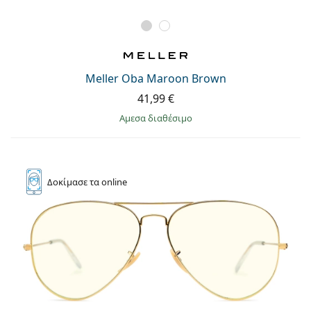
Persol
Prada
Όλες οι μάρκες
Meller Oba Maroon Brown
41,99 €
άμεσα διαθέσιμο
Δοκίμασε
τα online