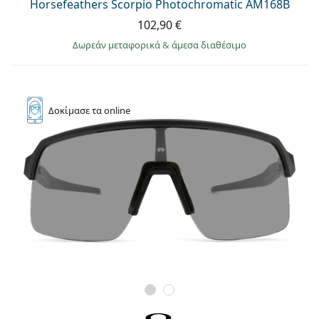
Horsefeathers Scorpio Photochromatic AM168B
102,90 €
Δωρεάν μεταφορικά
&
άμεσα διαθέσιμο
Δοκίμασε
τα online