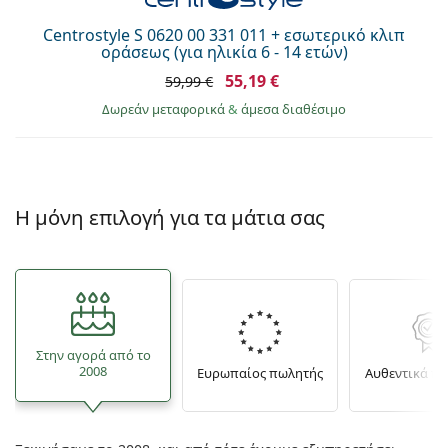
Centrostyle S 0620 00 331 011 + εσωτερικό κλιπ
οράσεως (για ηλικία 6 - 14 ετών)
55,19 €
59,99 €
Δωρεάν μεταφορικά
&
άμεσα διαθέσιμο
Η μόνη επιλογή για τα μάτια σας
Στην αγορά από το
2008
Ευρωπαίος πωλητής
Αυθεντικά π