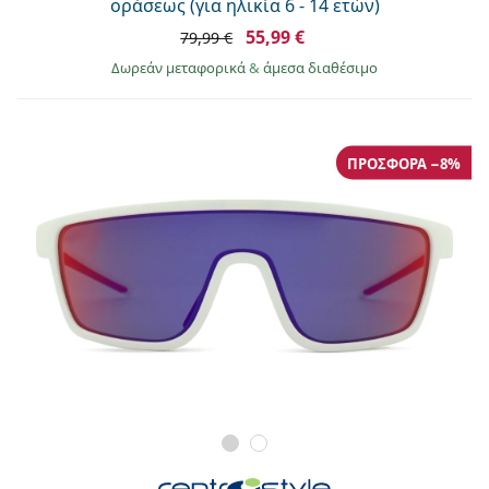
οράσεως (για ηλικία 6 - 14 ετών)
55,99 €
79,99 €
Δωρεάν μεταφορικά
&
άμεσα διαθέσιμο
ΠΡΟΣΦΟΡΆ −8%