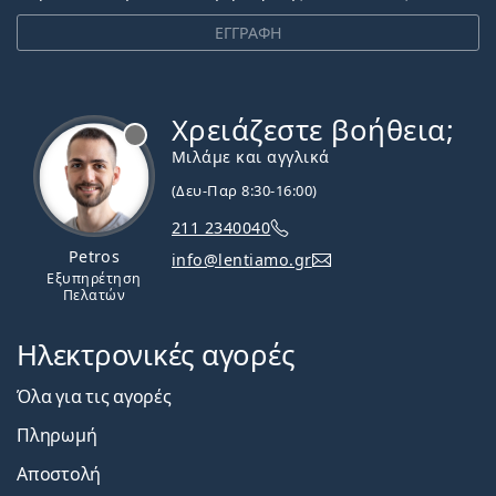
ΕΓΓΡΑΦΗ
Χρειάζεστε βοήθεια;
Εκτός σύνδεσης
Μιλάμε και αγγλικά
(Δευ-Παρ 8:30-16:00)
211 2340040
Petros
info@lentiamo.gr
Εξυπηρέτηση
Πελατών
Ηλεκτρονικές αγορές
Όλα για τις αγορές
Πληρωμή
Αποστολή