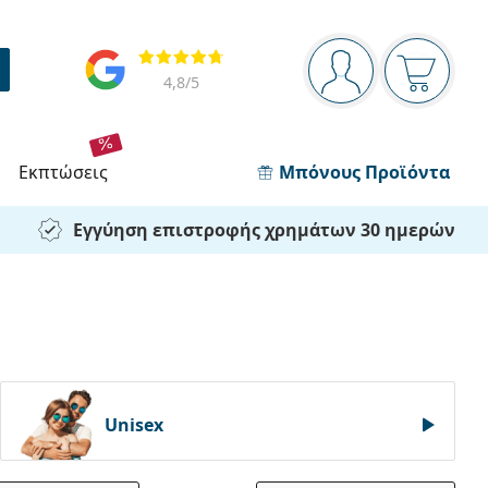
Πίνακας πλοήγησης
Αξιολογήσεις
Είστε συνδεδεμέν
Το καλάθ
4,8
/5
εκπτώσεις
Μπόνους Προϊόντα
Εγγύηση επιστροφής χρημάτων 30 ημερών
Unisex