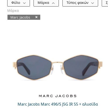
Φίλτρα
Φύλο
Μάρκα
Τύπος φακών
Σ
Μάρκα
Marc Jacobs
Διαθέσιμα προϊόντα
Marc Jacobs Marc 496/S J5G IR 55 + αλυσίδα