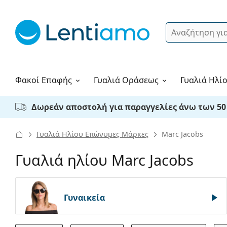
Αναζήτηση
Σύνδεση
Πλοήγηση στη σελίδα
Υγρά φακών
Πώς να παραγγείλετε
Φακοί Επαφής
Γυαλιά
Οράσεως
Γυαλιά Ηλί
Δωρεάν αποστολή για παραγγελίες άνω των 50
Γυαλιά Ηλίου Επώνυμες Μάρκες
Marc Jacobs
Γυαλιά ηλίου Marc Jacobs
Γυναικεία