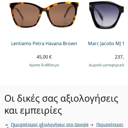
Lentiamo Petra Havana Brown
Marc Jacobs MJ 10
45,00 €
237,9
άμεσα διαθέσιμο
Δωρεάν μεταφορικά
&
Οι δικές σας αξιολογήσεις
και εμπειρίες
Περισσότερες αξιολογήσεις στο Google
Περισσότερες