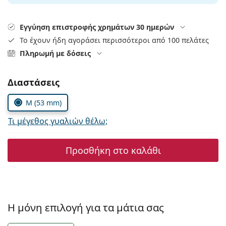
Gucci
Όλα τα υγρά φακών
Εκτό
Όλες οι μάρκες
Persol
Εγγύηση επιστροφής χρημάτων 30 ημερών
Το έχουν ήδη αγοράσει περισσότεροι από 100 πελάτες
Prada
Πληρωμή με δόσεις
Όλες οι μάρκες
Συμπληρώστε τις παράμετρους
Διαστάσεις
M (53 mm)
Τι μέγεθος γυαλιών θέλω;
Προσθήκη στο καλάθι
Η μόνη επιλογή για τα μάτια σας