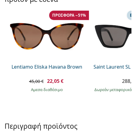
Persol
Prada
ΠΡΟΣΦΟΡΆ −51%
ΕΠ
Όλες οι μάρκες
Lentiamo Eliska Havana Brown
Saint Laurent SL 
22,05 €
288,9
45,00 €
άμεσα διαθέσιμο
Δωρεάν μεταφορικά
&
Περιγραφή προϊόντος