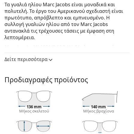
Τα γυαλιά ηλίου Marc Jacobs είναι μοναδικά και
πολυτελή. Το έργο του Αμερικανού σχεδιαστή είναι
πρωτότυπο, απρόβλεπτο και εμπνευσμένο. Η
συλλογή γυαλιών ηλίου από τον Marc Jacobs
αντανακλά τις τρέχουσες τάσεις με έμφαση στη
λεπτομέρεια.
Marc Jacobs MJ 1001/S 09Q HA 51
είναι γυναικεία
γυαλιά ηλίου.
Δείτε περισσότερα
Δείτε πώς φαίνονται πάνω σας αυτά τα γυαλιά ηλίου
με τη λειτουργία του Εικονικού καθρέφτη του
Lentiamo.
Προδιαγραφές προϊόντος
Σκελετός γυαλιών ηλίου
Το καφέ χρώμα του σκελετού ταιριάζει απόλυτα με
το ζεστό χρώμα του δέρματος και ανοιχτά καφέ,
136 mm
140 mm
μαύρα ή σκούρα ξανθά μαλλιά.
Μήκος σκελετού
Μήκος βραχίονα
Οι
σκελετοί Cat Eye για γυαλιά ηλίου
είναι η
ιδανική επιλογή για όσους έχουν οβάλ, σχήμα
καρδιάς ή σχήμα διαμαντιού στο πρόσωπο τους.