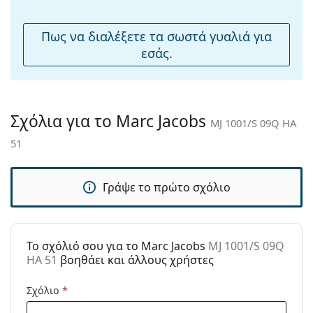
μύτης:
Εξερευνήστε την πλήρη γκάμα
γυαλιών ηλίου
για να
Εύκαμπτη
Όχι
βρείτε περισσότερα μοντέλα από δημοφιλείς μάρκες.
Πως να διαλέξετε τα σωστά γυαλιά για
άρθρωση:
εσάς.
Αξεσουάρ
Παρέχονται με
Ναι
θήκη:
Σχόλια για το Marc Jacobs
MJ 1001/S 09Q HA
Πανί
Ναι
51
καθαρισμού:
Άλλα
Γράψε το πρώτο σχόλιο
Τύπος:
Γυναικεία
Κατηγορία:
Γυαλιά Ηλίου Επώνυμες Μάρκες
Μάρκα:
Marc Jacobs
To σχόλιό σου για το Marc Jacobs
MJ 1001/S 09Q
HA 51
βοηθάει και άλλους χρήστες
Χρήση:
Μόδα
Κωδικός
MJ 1001/S 09Q HA 51
Σχόλιο
*
Προϊόντος /