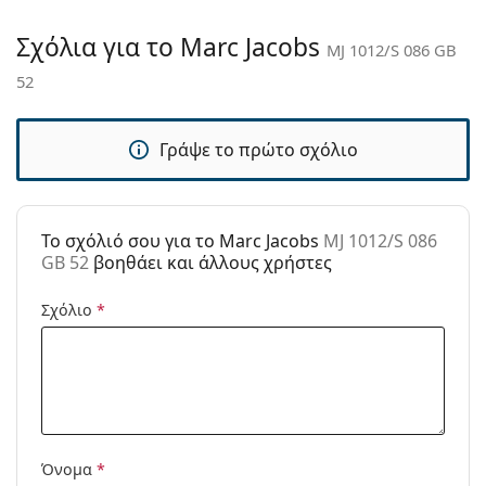
Παρέχονται με
Ναι
θήκη:
Σχόλια για το Marc Jacobs
MJ 1012/S 086 GB
Πανί
Ναι
52
καθαρισμού:
Άλλα
Γράψε το πρώτο σχόλιο
Τύπος:
Γυναικεία
Κατηγορία:
Γυαλιά Ηλίου Επώνυμες Μάρκες
Μάρκα:
Marc Jacobs
To σχόλιό σου για το Marc Jacobs
MJ 1012/S 086
GB 52
βοηθάει και άλλους χρήστες
Χρήση:
Μόδα
Κωδικός
MJ 1012/S 086 GB 52
Σχόλιο
*
Προϊόντος /
Μοντέλο:
Όνομα
*