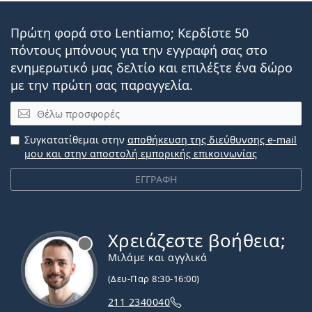
Πρώτη φορά στο Lentiamo; Κερδίστε 50
πόντους μπόνους για την εγγραφή σας στο
ενημερωτικό μας δελτίο και επιλέξτε ένα δώρο
με την πρώτη σας παραγγελία.
Email
Συγκατατίθεμαι στην
αποθήκευση της διεύθυνσης e-mail
μου και στην αποστολή εμπορικής επικοινωνίας
ΕΓΓΡΑΦΗ
Χρειάζεστε βοήθεια;
Εκτός σύνδεσης
Μιλάμε και αγγλικά
(Δευ-Παρ 8:30-16:00)
211 2340040