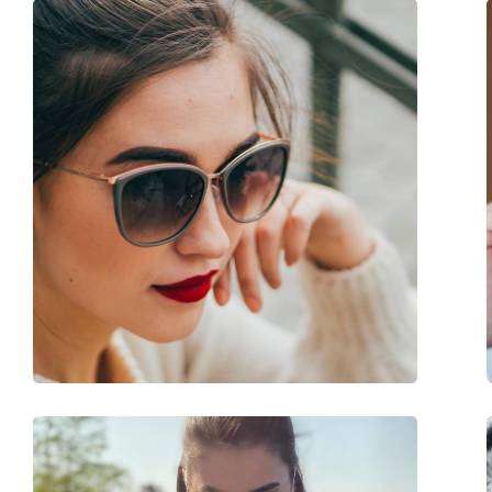
Παρέχονται με θήκη:
Ναι
Πανί καθαρισμού:
Ναι
Άλλα
Τύπος:
Γυναικεία
Κατηγορία:
Γυαλιά Ηλίου Επώ
Μάρκα:
Max Mara
Χρήση:
Μόδα
Κωδικός Προϊόντος / Μοντέλο:
MM0022/S 66B 56