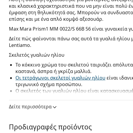
και κλασικά χαρακτηριστικά που να μην είναι πολύ έ
έμφαση στη θηλυκότητά σας. Μπορούν να συνδυαστού
επίσης και με ένα απλό κομψό αξεσουάρ.
Max Mara Prism1 MM 0022/S 66B 56
είναι γυναικεία γ
Δείτε πώς φαίνονται πάνω σας αυτά τα γυαλιά ηλίου 
Lentiamo.
Σκελετός γυαλιών ηλίου
Το κόκκινο χρώμα του σκελετού ταιριάζει απόλυτα
καστανά, άσπρα ή γκρίζα μαλλιά.
Οι τετράγωνοι σκελετοί γυαλιών ηλίου
είναι ιδανι
τριγωνικό σχήμα προσώπου.
Ο σκελετός των γυαλιών ηλίου είναι κατασκευασμ
προσφέρει μεγάλη αντοχή και άνεση.
Δείτε περισσότερα
Φακός γυαλιών ηλίου
Οι μπλε φακοί ενισχύουν την αντίθεση και ελαχιστ
παίκτες του τένις, οι φακοί βοηθούν στην ανάδειξ
Προδιαγραφές προϊόντος
διάφορα φόντα.