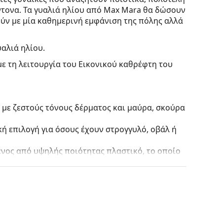
ντονα. Τα γυαλιά ηλίου από Max Mara θα δώσουν
ν με μία καθημερινή εμφάνιση της πόλης αλλά
υαλιά ηλίου.
με τη λειτουργία του Εικονικού καθρέφτη του
 με ζεστούς τόνους δέρματος και μαύρα, σκούρα
κή επιλογή για όσους έχουν στρογγυλό, οβάλ ή
ένος από υψηλής ποιότητας πλαστικό, το οποίο
οποιούν τις αντανακλάσεις του φωτός. Για τους
η της χρωματικής αντίθεσης της μπάλας σε