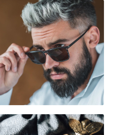
νυμες Μάρκες