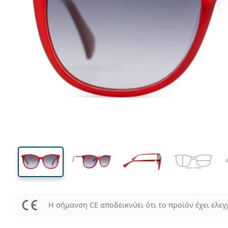
136 mm
Μήκος σκελετού
Μήκος
φακού
47 mm
56 mm
Ύψος φακού
Μήκος φακού
Η σήμανση CE αποδεικνύει ότι το προϊόν έχει ελεγ