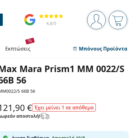
Πίνακας πλοήγησης
Αξιολογήσεις
Είστε συνδεδεμέν
Το καλάθ
4,8
/5
εκπτώσεις
Μπόνους Προϊόντα
Max Mara Prism1 MM 0022/S
66B 56
MM0022/S 66B 56
121,90 €
Έχει μείνει 1 σε απόθεμα
Δωρεάν αποστολή!
άμεσα διαθέσιμο.
Αποστολή 10/8