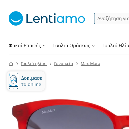
Αναζήτηση
Σύνδεση
Πλοήγηση στη σελίδα
Υγρά φακών
Πώς να παραγγείλετε
Φακοί Επαφής
Γυαλιά
Οράσεως
Γυαλιά Ηλί
Γυαλιά ηλίου
Γυναικεία
Max Mara
Δοκίμασε
τα online