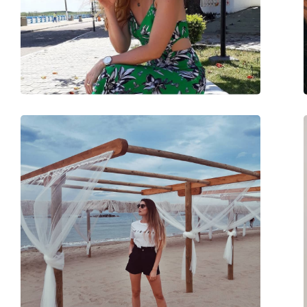
Γέφυρα:
14 mm
Βάρος:
145 γρ
Ρυθμιζόμενα μαξιλάρια μύτης:
Ναι
Αξεσουάρ
Παρέχονται με θήκη:
Ναι
Πανί καθαρισμού:
Ναι
Άλλα
Τύπος:
Unisex
Κατηγορία:
Γυαλιά Ηλίου Επώ
Μάρκα:
Ray-Ban
Χρήση:
Μόδα
Κωδικός Προϊόντος / Μοντέλο:
RB3025 003/3F 55
Διαθέσιμο με συνταγή:
Όχι