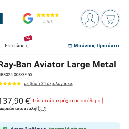
Πίνακας πλοήγησης
Αξιολογήσεις
Είστε συνδεδεμέν
Το καλάθ
4,8
/5
εκπτώσεις
Μπόνους Προϊόντα
Ray-Ban Aviator Large Metal
RB3025 003/3F 55
με βάση 34 αξιολογήσεις
137,90 €
Τελευταία τεμάχια σε απόθεμα
Δωρεάν αποστολή!
άμεσα διαθέσιμο.
Αποστολή σήμερα