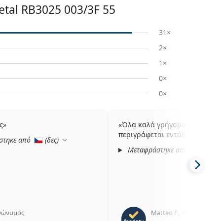
etal
RB3025 003/3F 55
31×
2×
1×
0×
0×
ς
Όλα καλά γρήγορα προϊόν ό
περιγράφεται εντάξει αποστο
στηκε από
(
δες
)
Μεταφράστηκε από
(
δες
)
νώνυμος
Matteo F.
,
πριν ένα χρ
5 αξιολογήσεις από 5
5 αξιολ