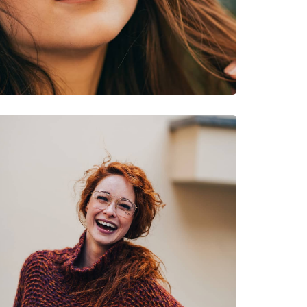
νυμες Μάρκες