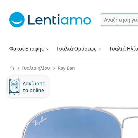
Αναζήτηση
Σύνδεση
Πλοήγηση στη σελίδα
Υγρά φακών
Πώς να παραγγείλετε
Φακοί Επαφής
Γυαλιά
Οράσεως
Γυαλιά Ηλί
Γυαλιά ηλίου
Ray-Ban
Δοκίμασε
τα online