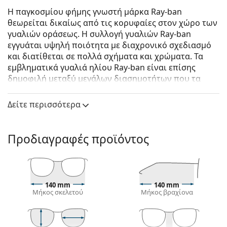
Η παγκοσμίου φήμης γνωστή μάρκα Ray-ban
θεωρείται δικαίως από τις κορυφαίες στον χώρο των
γυαλιών οράσεως. Η συλλογή γυαλιών Ray-ban
εγγυάται υψηλή ποιότητα με διαχρονικό σχεδιασμό
και διατίθεται σε πολλά σχήματα και χρώματα. Τα
εμβληματικά γυαλιά ηλίου Ray-ban είναι επίσης
δημοφιλή μεταξύ μεγάλων διασημοτήτων που τα
δοκίμασαν ανά τον κόσμο.
Δείτε περισσότερα
Ray-Ban Aviator Large Metal RB3025 001 62
είναι
αντρικά γυαλιά ηλίου.
Δείτε πώς φαίνονται πάνω σας αυτά τα γυαλιά ηλίου
Προδιαγραφές προϊόντος
με τη λειτουργία του Εικονικού καθρέφτη του
Lentiamo.
Σκελετός γυαλιών ηλίου
140 mm
140 mm
Το χρυσό χρώμα του σκελετού ταιριάζει απόλυτα
Μήκος σκελετού
Μήκος βραχίονα
με το ζεστό χρώμα του δέρματος και τα σκούρα
καστανά μαλλιά.
Τα
πιλοτικά σχέδια γυαλιών ηλίου
είναι η ιδανική