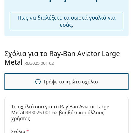
Εξερευνήστε την πλήρη γκάμα
γυαλιών ηλίου
για να
μύτης:
βρείτε περισσότερα μοντέλα από δημοφιλείς μάρκες.
Αξεσουάρ
Πως να διαλέξετε τα σωστά γυαλιά για
εσάς.
Παρέχονται με
Ναι
θήκη:
Πανί
Ναι
καθαρισμού:
Σχόλια για το Ray-Ban Aviator Large
Άλλα
Metal
RB3025 001 62
Τύπος:
Ανδρικά
Κατηγορία:
Γυαλιά Ηλίου Επώνυμες Μάρκες
Γράψε το πρώτο σχόλιο
Μάρκα:
Ray-Ban
Χρήση:
Μόδα
To σχόλιό σου για το Ray-Ban Aviator Large
Κωδικός
RB3025 001 62
Metal
RB3025 001 62
βοηθάει και άλλους
Προϊόντος /
χρήστες
Μοντέλο:
Διαθέσιμο με
Όχι
Σχόλιο
*