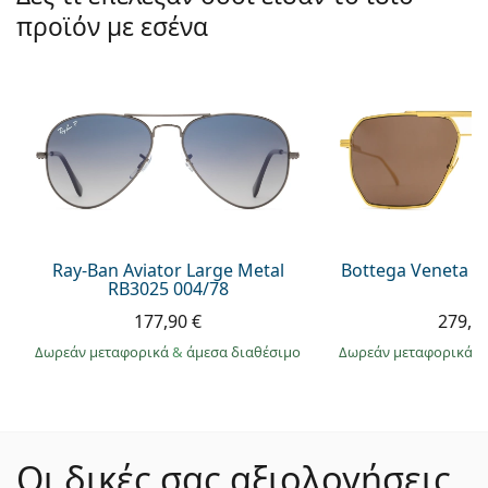
προϊόν με εσένα
Ray-Ban Aviator Large Metal
Bottega Veneta B
RB3025 004/78
177,90 €
279,9
Δωρεάν μεταφορικά
&
άμεσα διαθέσιμο
Δωρεάν μεταφορικά
&
Οι δικές σας αξιολογήσεις