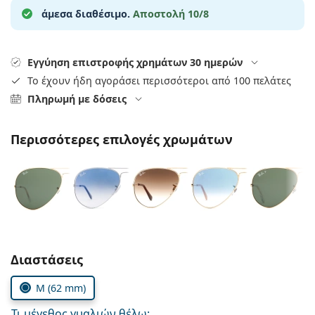
Persol
άμεσα διαθέσιμο.
Αποστολή 10/8
Prada
Εγγύηση επιστροφής χρημάτων 30 ημερών
Όλες οι μάρκες
Το έχουν ήδη αγοράσει περισσότεροι από 100 πελάτες
Πληρωμή με δόσεις
Περισσότερες επιλογές χρωμάτων
Συμπληρώστε τις παράμετρους
Διαστάσεις
M (62 mm)
Τι μέγεθος γυαλιών θέλω;