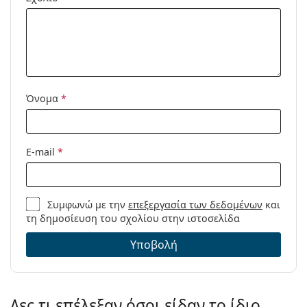
Μοντέλο:
Διαθέσιμο με
Όχι
συνταγή:
Όνομα
*
E-mail
*
Συμφωνώ με την
επεξεργασία των δεδομένων
και
τη δημοσίευση του σχολίου στην ιστοσελίδα
Υποβολή
Δες τι επέλεξαν όσοι είδαν το ίδιο