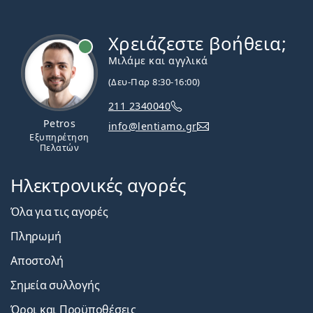
Χρειάζεστε βοήθεια;
Εκτός σύνδεσης
Μιλάμε και αγγλικά
(Δευ-Παρ 8:30-16:00)
211 2340040
Petros
info@lentiamo.gr
Εξυπηρέτηση
Πελατών
Ηλεκτρονικές αγορές
Όλα για τις αγορές
Πληρωμή
Αποστολή
Σημεία συλλογής
Όροι και Προϋποθέσεις