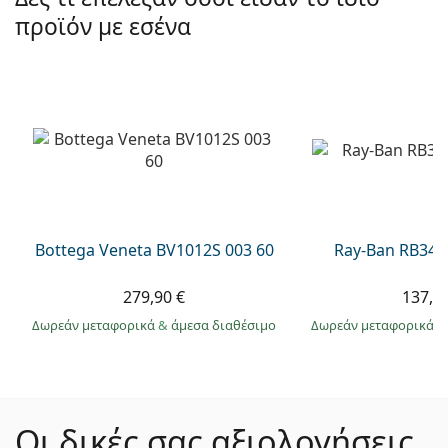
προϊόν με εσένα
Bottega Veneta BV1012S 003 60
Ray-Ban RB344
279,90 €
137,9
Δωρεάν μεταφορικά
&
άμεσα διαθέσιμο
Δωρεάν μεταφορικά
&
Οι δικές σας αξιολογήσεις