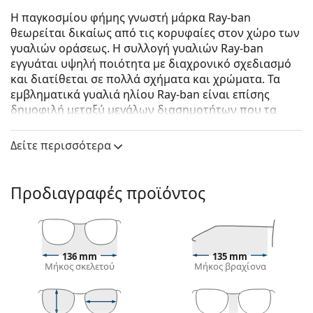
Η παγκοσμίου φήμης γνωστή μάρκα Ray-ban
θεωρείται δικαίως από τις κορυφαίες στον χώρο των
γυαλιών οράσεως. Η συλλογή γυαλιών Ray-ban
εγγυάται υψηλή ποιότητα με διαχρονικό σχεδιασμό
και διατίθεται σε πολλά σχήματα και χρώματα. Τα
εμβληματικά γυαλιά ηλίου Ray-ban είναι επίσης
δημοφιλή μεταξύ μεγάλων διασημοτήτων που τα
δοκίμασαν ανά τον κόσμο.
Δείτε περισσότερα
Ray-Ban Aviator Large Metal RB3025 002/48 58
είναι
αντρικά γυαλιά ηλίου.
Δείτε πώς φαίνονται πάνω σας αυτά τα γυαλιά ηλίου
Προδιαγραφές προϊόντος
με τη λειτουργία του Εικονικού καθρέφτη του
Lentiamo.
Σκελετός γυαλιών ηλίου
136 mm
135 mm
Το μαύρο χρώμα του σκελετού ταιριάζει απόλυτα
Μήκος σκελετού
Μήκος βραχίονα
με το δροσερό χρώμα του δέρματος και τα ανοιχτά
ξανθά, ανοιχτά καφέ ή μαύρα μαλλιά.
Τα
πιλοτικά σχέδια γυαλιών ηλίου
είναι η ιδανική