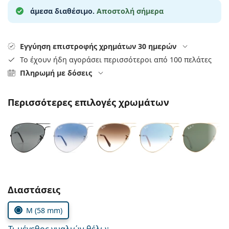
Gucci
Όλα τα υγρά φακών
Εκτό
άμεσα διαθέσιμο.
Αποστολή σήμερα
Όλες οι μάρκες
Persol
Prada
Εγγύηση επιστροφής χρημάτων 30 ημερών
Το έχουν ήδη αγοράσει περισσότεροι από 100 πελάτες
Όλες οι μάρκες
Πληρωμή με δόσεις
Περισσότερες επιλογές χρωμάτων
Συμπληρώστε τις παράμετρους
Διαστάσεις
M (58 mm)