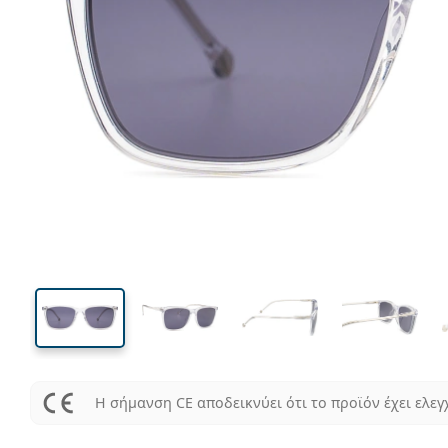
136 mm
Μήκος σκελετού
Μήκος
φακού
42 mm
56 mm
Ύψος φακού
Μήκος φακού
Η σήμανση CE αποδεικνύει ότι το προϊόν έχει ελεγ