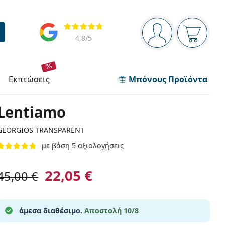
Πίνακας πλοήγησης
Αξιολογήσεις
Είστε συνδεδεμέν
Το καλάθ
4,8
/5
εκπτώσεις
Μπόνους Προϊόντα
Lentiamo
GEORGIOS TRANSPARENT
με βάση 5 αξιολογήσεις
22,05 €
45,00 €
άμεσα διαθέσιμο.
Αποστολή 10/8