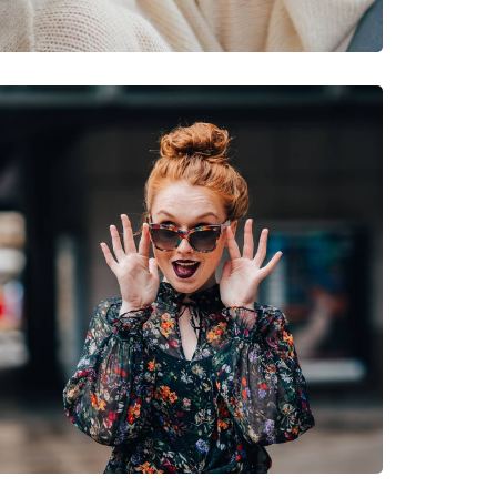
νυμες Μάρκες
nt