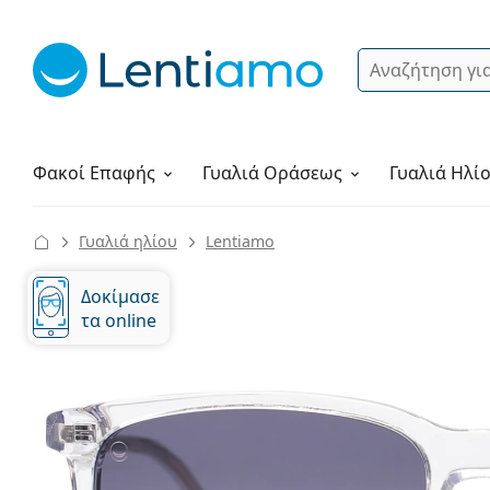
Αναζήτηση
Σύνδεση
Πλοήγηση στη σελίδα
Υγρά φακών
Πώς να παραγγείλετε
Φακοί Επαφής
Γυαλιά
Οράσεως
Γυαλιά Ηλί
Γυαλιά ηλίου
Lentiamo
Δοκίμασε
τα online