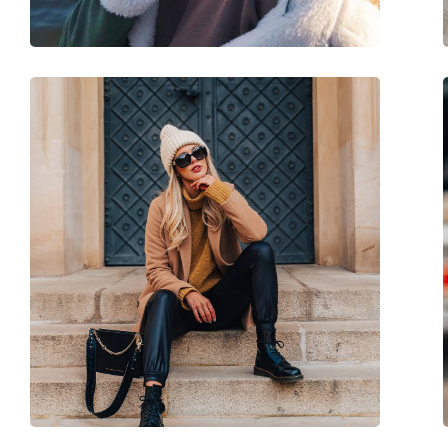
Εύκαμπτη άρθρωση:
Όχι
Αξεσουάρ
Παρέχονται με θήκη:
Ναι
Πανί καθαρισμού:
Ναι
Άλλα
Τύπος:
Unisex
Κατηγορία:
Γυαλιά Ηλίου Επώ
Μάρκα:
Lentiamo
Χρήση:
Μόδα
Κωδικός Προϊόντος / Μοντέλο:
Georgios Transpare
Διαθέσιμο με συνταγή:
Ναι