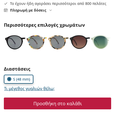
Persol
Το έχουν ήδη αγοράσει περισσότεροι από 800 πελάτες
Πληρωμή με δόσεις
Prada
Όλες οι μάρκες
Περισσότερες επιλογές χρωμάτων
Συμπληρώστε τις παράμετρους
Διαστάσεις
S (48 mm)
Τι μέγεθος γυαλιών θέλω;
Προσθήκη στο καλάθι