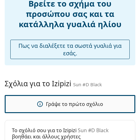
Βρείτε το σχήμα του
Βάρος:
135 γρ
προσώπου σας και τα
Ρυθμιζόμενα
Όχι
κατάλληλα γυαλιά ηλίου
μαξιλάρια
μύτης:
Εύκαμπτη
Ναι
Πως να διαλέξετε τα σωστά γυαλιά για
άρθρωση:
εσάς.
Αξεσουάρ
Παρέχονται με
Όχι
θήκη:
Σχόλια για το Izipizi
Sun #D Black
Πανί
Όχι
καθαρισμού:
Γράψε το πρώτο σχόλιο
Άλλα
Τύπος:
Unisex
Κατηγορία:
Γυαλιά Ηλίου Επώνυμες Μάρκες
To σχόλιό σου για το Izipizi
Sun #D Black
Μάρκα:
Izipizi
βοηθάει και άλλους χρήστες