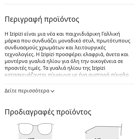
Περιγραφή προϊόντος
Η Izipizi είναι μια νέα και παιχνιδιάρικη Γαλλική
μάρκα που συνδυάζει μοναδικό στυλ, πρωτότυπους
συνδυασμούς χρωμάτων και λειτουργικές
τεχνολογίες. Η Izipizi προσφέρει ελαφριά, άνετα και
μοντέρνα γυαλιά ηλίου για όλη την οικογένεια σε
προσιτές τιμές. Τα γυαλιά ηλίου της Izipizi
κατασκευάζονται σύμφωνα με ένα αυστηρό σύνολο
προδιαγραφών για την ασφάλεια τους. Η σειρά για
μωρά, σε πολύ μικρή ηλικία, δεν περιλαμβάνει BPA
Δείτε περισσότερα
και είναι υποαλλεργική. Για να προσδιορίσετε το
σωστό μέγεθος των γυαλιών, σας συνιστούμε να
μετράτε πάντα τις παραμέτρους σύμφωνα με το
Προδιαγραφές προϊόντος
παρακάτω σχήμα, ειδικά για τα παιδικά γυαλιά.
Izipizi Sun #D Black
είναι unisex γυαλιά ηλίου.
Δείτε πώς φαίνονται πάνω σας αυτά τα γυαλιά ηλίου