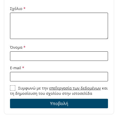
Χρήση:
Μόδα
Σχόλιο
*
Κωδικός
Sun #D Black
Προϊόντος /
Μοντέλο:
Διαθέσιμο με
Ναι
συνταγή:
Όνομα
*
E-mail
*
Συμφωνώ με την
επεξεργασία των δεδομένων
και
τη δημοσίευση του σχολίου στην ιστοσελίδα
Υποβολή