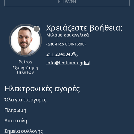
ΕΓΓΡΑΦΗ
Χρειάζεστε βοήθεια;
Εκτός σύνδεσης
Μιλάμε και αγγλικά
(Δευ-Παρ 8:30-16:00)
211 2340040
Petros
info@lentiamo.gr
Εξυπηρέτηση
Πελατών
Ηλεκτρονικές αγορές
Όλα για τις αγορές
Πληρωμή
Αποστολή
Σημεία συλλογής