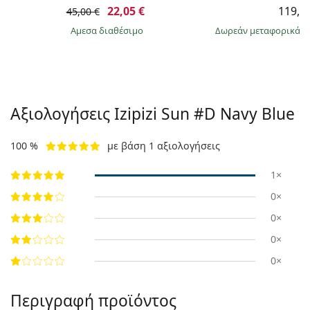
22,05 €
119,9
45,00 €
άμεσα διαθέσιμο
Δωρεάν μεταφορικά
&
Αξιολογήσεις Izipizi
Sun #D Navy Blue
100 %
με βάση 1 αξιολογήσεις
1×
0×
0×
0×
0×
Περιγραφή προϊόντος