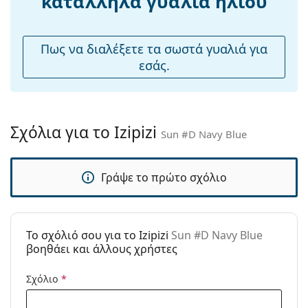
κατάλληλα γυαλιά ηλίου
μαξιλάρια
μύτης:
Εύκαμπτη
Ναι
Πως να διαλέξετε τα σωστά γυαλιά για
άρθρωση:
εσάς.
Αξεσουάρ
Παρέχονται με
Όχι
θήκη:
Σχόλια για το Izipizi
Sun #D Navy Blue
Πανί
Όχι
καθαρισμού:
Γράψε το πρώτο σχόλιο
Άλλα
Τύπος:
Unisex
Κατηγορία:
Γυαλιά Ηλίου Επώνυμες Μάρκες
To σχόλιό σου για το Izipizi
Sun #D Navy Blue
Μάρκα:
Izipizi
βοηθάει και άλλους χρήστες
Χρήση:
Μόδα
Σχόλιο
*
Κωδικός
Sun #D Navy Blue