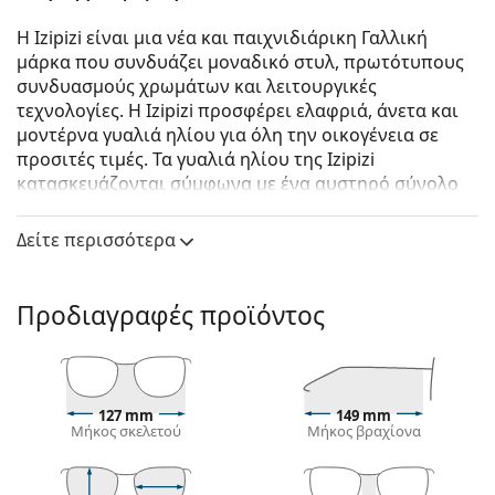
Η Izipizi είναι μια νέα και παιχνιδιάρικη Γαλλική
μάρκα που συνδυάζει μοναδικό στυλ, πρωτότυπους
συνδυασμούς χρωμάτων και λειτουργικές
τεχνολογίες. Η Izipizi προσφέρει ελαφριά, άνετα και
μοντέρνα γυαλιά ηλίου για όλη την οικογένεια σε
προσιτές τιμές. Τα γυαλιά ηλίου της Izipizi
κατασκευάζονται σύμφωνα με ένα αυστηρό σύνολο
προδιαγραφών για την ασφάλεια τους. Η σειρά για
μωρά, σε πολύ μικρή ηλικία, δεν περιλαμβάνει BPA
Δείτε περισσότερα
και είναι υποαλλεργική. Για να προσδιορίσετε το
σωστό μέγεθος των γυαλιών, σας συνιστούμε να
μετράτε πάντα τις παραμέτρους σύμφωνα με το
Προδιαγραφές προϊόντος
παρακάτω σχήμα, ειδικά για τα παιδικά γυαλιά.
Izipizi Sun #D Navy Blue
είναι unisex γυαλιά ηλίου.
Δείτε πώς φαίνονται πάνω σας αυτά τα γυαλιά ηλίου
127 mm
149 mm
με τη λειτουργία του Εικονικού καθρέφτη του
Μήκος σκελετού
Μήκος βραχίονα
Lentiamo.
Σκελετός γυαλιών ηλίου