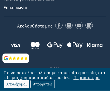
Επικοινωνία
Facebook
Instagram
YouTube
LinkedIn
Ακολουθήστε μας
Αξιολογήσεις
Για να σου εξασφαλίσουμε κορυφαία εμπειρία, στο
site μας χρησιμοποιούμε cookies.
Περισσότερα
Αποδέχομαι
Απορρίπτω
Επιστροφή στην αρχική σελίδα
Στην κορυφή
Το Lentiamo.gr λειτουργεί και ανήκει στην εταιρία Lentiamo s.r.o.,
Τσεχία
Μαζί σας 18 χρόνια.