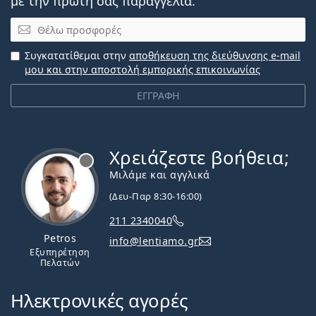
με την πρώτη σας παραγγελία.
Email
Συγκατατίθεμαι στην
αποθήκευση της διεύθυνσης e-mail
μου και στην αποστολή εμπορικής επικοινωνίας
ΕΓΓΡΑΦΗ
Χρειάζεστε βοήθεια;
Εκτός σύνδεσης
Μιλάμε και αγγλικά
(Δευ-Παρ 8:30-16:00)
211 2340040
Petros
info@lentiamo.gr
Εξυπηρέτηση
Πελατών
Ηλεκτρονικές αγορές