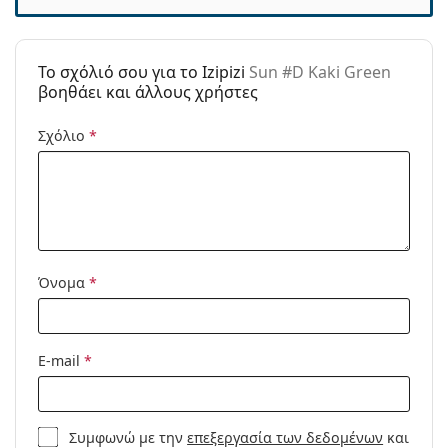
Τύπος:
Unisex
Κατηγορία:
Γυαλιά Ηλίου Επώνυμες Μάρκες
To σχόλιό σου για το Izipizi
Sun #D Kaki Green
Μάρκα:
Izipizi
βοηθάει και άλλους χρήστες
Χρήση:
Μόδα
Σχόλιο
*
Κωδικός
Sun #D Kaki Green
Προϊόντος /
Μοντέλο:
Διαθέσιμο με
Ναι
συνταγή:
Όνομα
*
E-mail
*
Συμφωνώ με την
επεξεργασία των δεδομένων
και