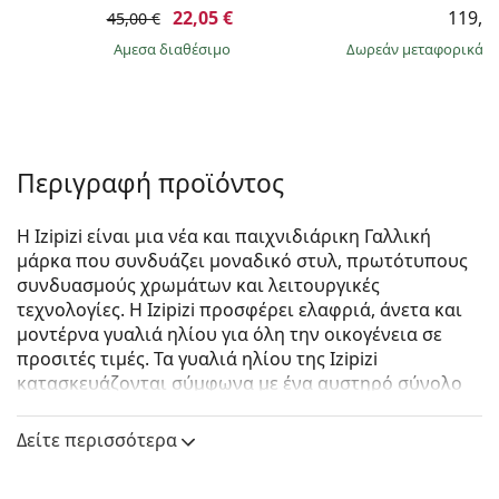
22,05 €
119,9
45,00 €
άμεσα διαθέσιμο
Δωρεάν μεταφορικά
&
Περιγραφή προϊόντος
Η Izipizi είναι μια νέα και παιχνιδιάρικη Γαλλική
μάρκα που συνδυάζει μοναδικό στυλ, πρωτότυπους
συνδυασμούς χρωμάτων και λειτουργικές
τεχνολογίες. Η Izipizi προσφέρει ελαφριά, άνετα και
μοντέρνα γυαλιά ηλίου για όλη την οικογένεια σε
προσιτές τιμές. Τα γυαλιά ηλίου της Izipizi
κατασκευάζονται σύμφωνα με ένα αυστηρό σύνολο
προδιαγραφών για την ασφάλεια τους. Η σειρά για
μωρά, σε πολύ μικρή ηλικία, δεν περιλαμβάνει BPA
Δείτε περισσότερα
και είναι υποαλλεργική. Για να προσδιορίσετε το
σωστό μέγεθος των γυαλιών, σας συνιστούμε να