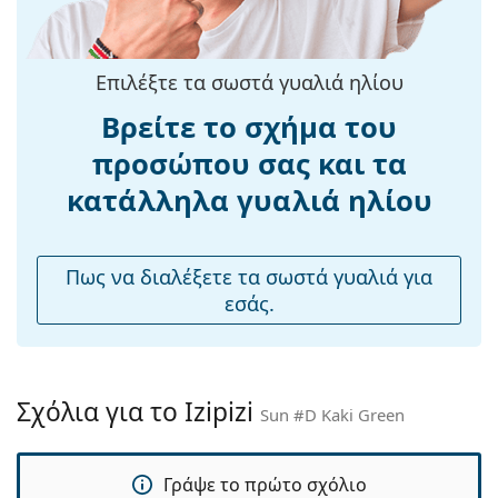
σκελετού:
παραλία ή στην πόλη.
Μήκος
149 mm
Εξερευνήστε την πλήρη γκάμα
γυαλιών ηλίου
για να
βραχίονα:
βρείτε περισσότερα μοντέλα από δημοφιλείς μάρκες.
Επιλέξτε τα σωστά γυαλιά ηλίου
Γέφυρα:
20 mm
Βρείτε το σχήμα του
Βάρος:
135 γρ
προσώπου σας και τα
Ρυθμιζόμενα
Όχι
κατάλληλα γυαλιά ηλίου
μαξιλάρια
μύτης:
Εύκαμπτη
Ναι
Πως να διαλέξετε τα σωστά γυαλιά για
άρθρωση:
εσάς.
Αξεσουάρ
Παρέχονται με
Όχι
θήκη:
Σχόλια για το Izipizi
Sun #D Kaki Green
Πανί
Όχι
καθαρισμού:
Γράψε το πρώτο σχόλιο
Άλλα