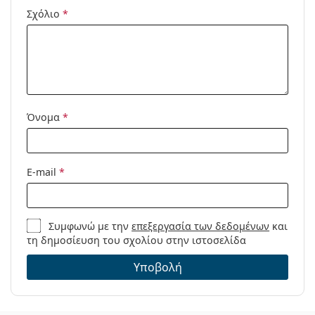
Σχόλιο
*
-12.00
-10.00
Περιοχή ισχύος - Σύν έως…
Όνομα
*
+6.00
E-mail
*
+6.00
+6.00
Συμφωνώ με την
επεξεργασία των δεδομένων
και
τη δημοσίευση του σχολίου στην ιστοσελίδα
Υποβολή
Τεχνολογία ComfortMoist
Ναι