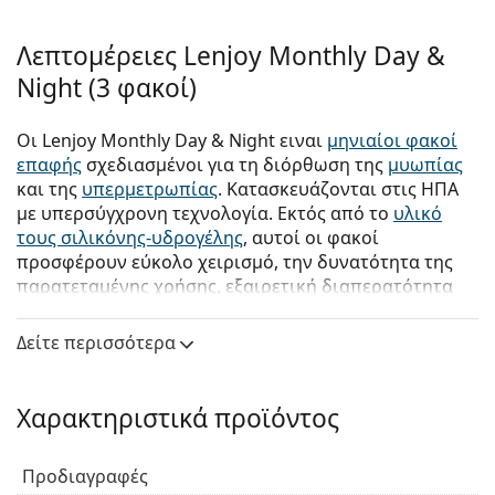
Λεπτομέρειες Lenjoy Monthly Day &
Night (3 φακοί)
Οι Lenjoy Monthly Day & Night ειναι
μηνιαίοι φακοί
επαφής
σχεδιασμένοι για τη διόρθωση της
μυωπίας
και της
υπερμετρωπίας
. Κατασκευάζονται στις ΗΠΑ
με υπερσύγχρονη τεχνολογία. Εκτός από το
υλικό
τους σιλικόνης-υδρογέλης
, αυτοί οι φακοί
προσφέρουν εύκολο χειρισμό, την δυνατότητα της
παρατεταμένης χρήσης
, εξαιρετική διαπερατότητα
οξυγόνου και μεγάλη άνεση κατά την χρήση. Η
βέλτιστη αναλογία ποιότητας και τιμής καθιστά τους
Δείτε περισσότερα
φακούς Lenjoy Monthly Day & Night την τέλεια
επιλογή για εσάς.
Χαρακτηριστικά προϊόντος
Ποια είναι τα βασικά πλεονεκτήματα των μηνιαίων
φακών επαφής Lenjoy Monthly Day & Night;
Προδιαγραφές
Οι φακοί επαφής
Lenjoy
Monthly Day & Night