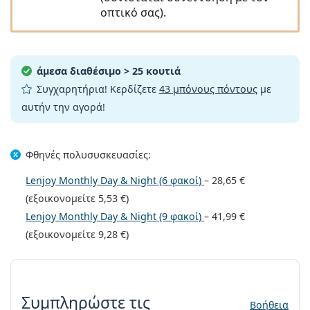
Gucci
Όλα τα υγρά φακών
οπτικό σας).
Εκτό
Όλες οι μάρκες
Persol
Prada
άμεσα διαθέσιμο
> 25 κουτιά
Όλες οι μάρκες
Συγχαρητήρια! Κερδίζετε
43 μπόνους πόντους
με
αυτήν την αγορά!
Φθηνές
πολυσυσκευασίες
:
Lenjoy Monthly Day & Night (6 φακοί)
–
28,65 €
(εξοικονομείτε
5,53 €
)
Lenjoy Monthly Day & Night (9 φακοί)
–
41,99 €
(εξοικονομείτε
9,28 €
)
Συμπληρώστε τις παράμετρους
Συμπληρώστε τις
Βοήθεια