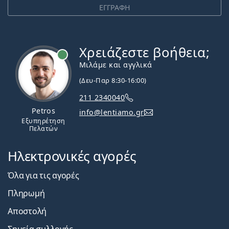
ΕΓΓΡΑΦΗ
Χρειάζεστε βοήθεια;
Εκτός σύνδεσης
Μιλάμε και αγγλικά
(Δευ-Παρ 8:30-16:00)
211 2340040
Petros
info@lentiamo.gr
Εξυπηρέτηση
Πελατών
Ηλεκτρονικές αγορές
Όλα για τις αγορές
Πληρωμή
Αποστολή
Σημεία συλλογής