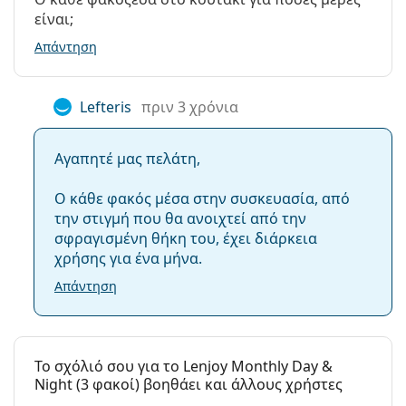
Υδρογέλης
είναι;
PureVision
36%
Φακοί Επαφής
Απάντηση
Σφαιρικοί και ασφαιρικοί φακοί
Air
33%
επαφής
Optix
Lefteris
πριν 3 χρόνια
Aqua
Διαπερατότητα οξυγόνου
Αγαπητέ μας πελάτη,
130 Dk/t
Ο κάθε φακός μέσα στην συσκευασία, από
την στιγμή που θα ανοιχτεί από την
σφραγισμένη θήκη του, έχει διάρκεια
112 Dk/t
χρήσης για ένα μήνα.
138 Dk/t
Απάντηση
Περιοχή ισχύος - Μείον έως…
To σχόλιό σου για το Lenjoy Monthly Day &
Night (3 φακοί) βοηθάει και άλλους χρήστες
-12.00