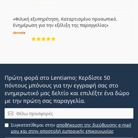
Biofinity
Soflens 59
Air Optix Aqua
Φιλική εξυπηρέτηση. Καταρτισμένο προσωπικό.
Frequency 55% Aspheric
Ενημέρωση για την εξέλιξη της παραγγελίας
Extreme H2O 54%
5 αξιολογήσεις από 5
Extreme H2O 59% Thin
Extreme H2O 59% Xtra
Zeiss Contact Day 30 Spheric
Με αυτό το προϊόν συνήθως αγοράζουν και
Solunate
Multi-Purpose 400 ml με θήκη
.
Πρώτη φορά στο Lentiamo; Κερδίστε 50
Είναι ιατρικό προϊόν. Διαβάστε τις οδηγίες πριν από
πόντους μπόνους για την εγγραφή σας στο
τη χρήση.
ενημερωτικό μας δελτίο και επιλέξτε ένα δώρο
με την πρώτη σας παραγγελία.
Email
Συγκατατίθεμαι στην
αποθήκευση της διεύθυνσης e-mail
μου και στην αποστολή εμπορικής επικοινωνίας