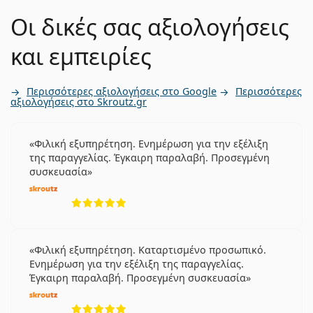
Οι δικές σας αξιολογήσεις
Όχι
και εμπειρίες
Όχι
Περισσότερες αξιολογήσεις στο Google
Περισσότερες
αξιολογήσεις στο Skroutz.gr
Ένδειξη μέσα-έξω
Ναι
Φιλική εξυπηρέτηση. Ενημέρωση για την εξέλιξη
της παραγγελίας. Έγκαιρη παραλαβή. Προσεγμένη
συσκευασία
Όχι
5 αξιολογήσεις από 5
Όχι
Φιλική εξυπηρέτηση. Καταρτισμένο προσωπικό.
Οι φακοί επαφής Lenjoy Monthly Day & Night
Ενημέρωση για την εξέλιξη της παραγγελίας.
μπορούν να χρησιμοποιηθούν εναλλακτικα για τους
Έγκαιρη παραλαβή. Προσεγμένη συσκευασία
παρακάτω φακούς:
5 αξιολογήσεις από 5
PureVision