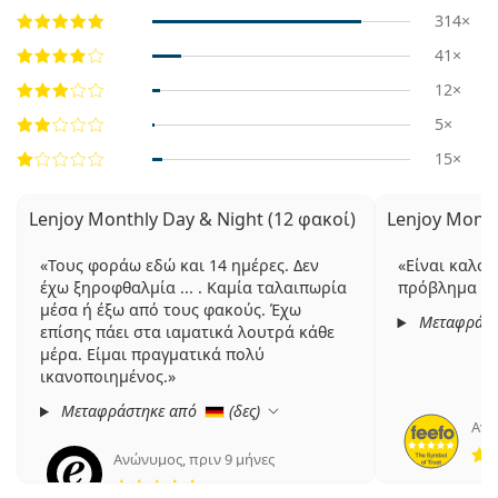
314×
41×
12×
5×
15×
Lenjoy Monthly Day & Night (12 φακοί)
Lenjoy Month
Τους φοράω εδώ και 14 ημέρες. Δεν
Είναι καλοί 
έχω ξηροφθαλμία ... . Καμία ταλαιπωρία
πρόβλημα μα
μέσα ή έξω από τους φακούς. Έχω
Μεταφράστ
επίσης πάει στα ιαματικά λουτρά κάθε
μέρα. Είμαι πραγματικά πολύ
ικανοποιημένος.
Μεταφράστηκε από
(
δες
)
Ανώ
Ανώνυμος
,
πριν 9 μήνες
5 αξιολογήσεις από 5