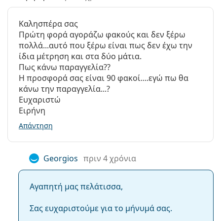
(εφόσον έχουν και υπεριώδες φίλτρο) μαζί με
γυαλιά
Άλλα
ηλίου
είναι η ιδανική προστασία από τις επιβλαβείς
Καλησπέρα σας
Κατηγορία:
Ημερήσιοι Φακοί Επαφής
ακτίνες UV.
Πρώτη φορά αγοράζω φακούς και δεν ξέρω
Φακοί Επαφής
πολλά...αυτό που ξέρω είναι πως δεν έχω την
Σφαιρικοί και ασφαιρικοί φακοί
Πίνακας σύγκρισης φακών επαφής
ίδια μέτρηση και στα δύο μάτια.
επαφής
Πως κάνω παραγγελία??
Lenjoy 1 Day Comfort
Η προσφορά σας είναι 90 φακοί....εγώ πω θα
κάνω την παραγγελία...?
Ευχαριστώ
Περιεκτικότητα σε νερό
Ειρήνη
Lenjoy 1
58%
Απάντηση
Day
69%
Georgios
πριν 4 χρόνια
DAILIES
AquaComfort
59%
Plus
Αγαπητή μας πελάτισσα,
SofLens
Σας ευχαριστούμε για το μήνυμά σας.
Διαπερατότητα οξυγόνου
Daily