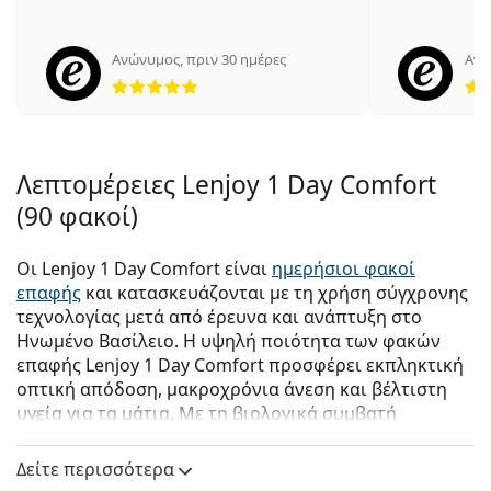
Ανώνυμος
,
πριν 30 ημέρες
Ανώ
5 αξιολογήσεις από 5
Λεπτομέρειες Lenjoy 1 Day Comfort
(90 φακοί)
Οι Lenjoy 1 Day Comfort είναι
ημερήσιοι φακοί
επαφής
και κατασκευάζονται με τη χρήση σύγχρονης
τεχνολογίας μετά από έρευνα και ανάπτυξη στο
Ηνωμένο Βασίλειο. Η υψηλή ποιότητα των φακών
επαφής Lenjoy 1 Day Comfort προσφέρει εκπληκτική
οπτική απόδοση, μακροχρόνια άνεση και βέλτιστη
υγεία για τα μάτια. Με τη βιολογικά συμβατή
τεχνολογία ενυδάτωσης, αντιολισθητική επιφάνεια,
προστασία από την ακτινοβολία UV και
Δείτε περισσότερα
ανοιχτόχρωμη απόχρωση για ευκολότερο χειρισμό,