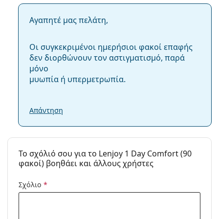
+6.00
Αγαπητέ μας πελάτη,
+8.00
Οι συγκεκριμένοι ημερήσιοι φακοί επαφής
δεν διορθώνουν τον αστιγματισμό, παρά
+6.50
μόνο
μυωπία ή υπερμετρωπία.
“Soft Edge” σχεδιασμός
Απάντηση
Ναι
Όχι
To σχόλιό σου για το Lenjoy 1 Day Comfort (90
φακοί) βοηθάει και άλλους χρήστες
Όχι
Σχόλιο
*
Απόχρωση