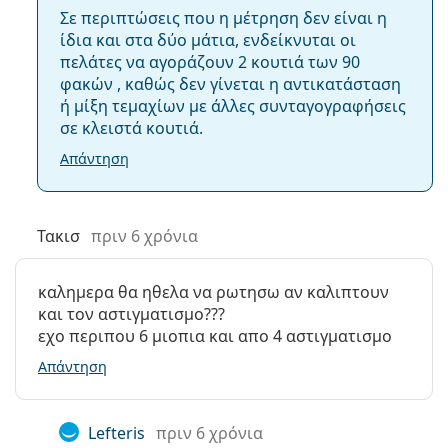
Disposable
Σε περιπτώσεις που η μέτρηση δεν είναι η
36.7 Dk/t
ίδια και στα δύο μάτια, ενδείκνυται οι
πελάτες να αγοράζουν 2 κουτιά των 90
26 Dk/t
φακών , καθώς δεν γίνεται η αντικατάσταση
ή μίξη τεμαχίων με άλλες συνταγογραφήσεις
σε κλειστά κουτιά.
19 Dk/t
Απάντηση
Περιοχή ισχύος - Μείον έως…
Τακισ
πριν 6 χρόνια
-10.00
καλημερα θα ηθελα να ρωτησω αν καλιπτουν
-15.00
και τον αστιγματισμο???
εχο περιπου 6 μιοπια και απο 4 αστιγματισμο
-9.00
Απάντηση
Περιοχή ισχύος - Σύν έως…
Lefteris
πριν 6 χρόνια