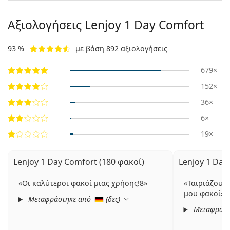
Αξιολογήσεις Lenjoy 1 Day Comfort
93 %
με βάση 892 αξιολογήσεις
679×
152×
36×
6×
19×
Lenjoy 1 Day Comfort (180 φακοί)
Lenjoy 1 Day
Οι καλύτεροι φακοί μιας χρήσης!8
Ταιριάζουν 
μου φακοί
Μεταφράστηκε από
(
δες
)
Μεταφράστ