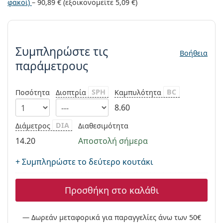
Gucci
φακοί)
–
90,89 €
(εξοικονομείτε
5,09 €
)
Όλα τα υγρά φακών
Εκτό
Όλες οι μάρκες
Persol
Συμπληρώστε τις παράμετρους
Prada
Συμπληρώστε τις
Βοήθεια
παράμετρους
Όλες οι μάρκες
SPH
BC
Ποσότητα
Διοπτρία
Καμπυλότητα
8.60
DIA
Διάμετρος
Διαθεσιμότητα
14.20
Αποστολή σήμερα
+ Συμπληρώστε το δεύτερο κουτάκι
Προσθήκη στο καλάθι
Δωρεάν μεταφορικά για παραγγελίες άνω των 50€