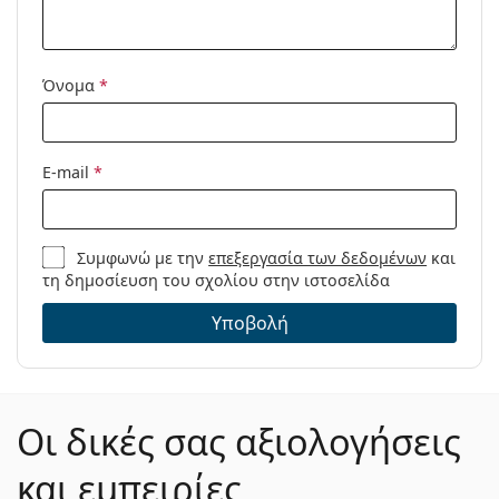
Ναι
Ναι
Όνομα
*
Ναι
E-mail
*
Φίλτρο UV
Συμφωνώ με την
επεξεργασία των δεδομένων
και
Ναι
τη δημοσίευση του σχολίου στην ιστοσελίδα
Υποβολή
Όχι
Όχι
Οι δικές σας αξιολογήσεις
Οι φακοί επαφής Lenjoy 1 Day Comfort είναι μια
πιθανή επιλογή προς αντικατάσταση από τους:
και εμπειρίες