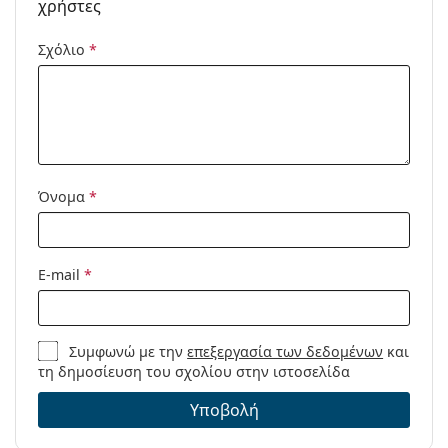
χρήστες
Κωδικός
MK1067B 10148G 55
Προϊόντος /
Σχόλιο
*
Μοντέλο:
Όνομα
*
E-mail
*
Συμφωνώ με την
επεξεργασία των δεδομένων
και
τη δημοσίευση του σχολίου στην ιστοσελίδα
Υποβολή