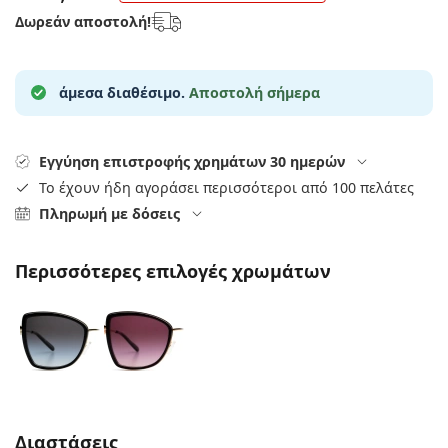
Gucci
Όλα τα υγρά φακών
Εκτό
Δωρεάν αποστολή!
Όλες οι μάρκες
Persol
Prada
άμεσα διαθέσιμο.
Αποστολή σήμερα
Όλες οι μάρκες
Εγγύηση επιστροφής χρημάτων 30 ημερών
Το έχουν ήδη αγοράσει περισσότεροι από 100 πελάτες
Πληρωμή με δόσεις
Περισσότερες επιλογές χρωμάτων
Συμπληρώστε τις παράμετρους
Διαστάσεις