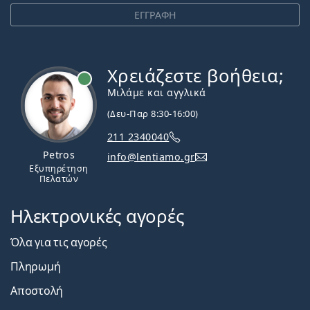
ΕΓΓΡΑΦΗ
Χρειάζεστε βοήθεια;
Εκτός σύνδεσης
Μιλάμε και αγγλικά
(Δευ-Παρ 8:30-16:00)
211 2340040
Petros
info@lentiamo.gr
Εξυπηρέτηση
Πελατών
Ηλεκτρονικές αγορές
Όλα για τις αγορές
Πληρωμή
Αποστολή