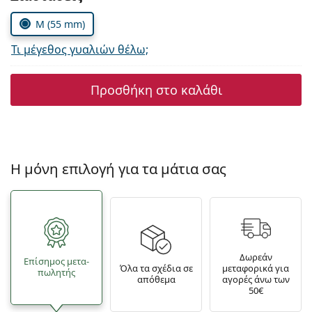
M (55 mm)
Τι μέγεθος γυαλιών θέλω;
Προσθήκη στο καλάθι
Η μόνη επιλογή για τα μάτια σας
Δωρεάν
Επίσημος μετα­
Όλα τα σχέδια σε
μεταφορικά για
πωλητής
απόθεμα
αγορές άνω των
50€