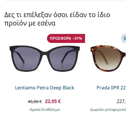
Δες τι επέλεξαν όσοι είδαν το ίδιο
προϊόν με εσένα
ΠΡΟΣΦΟΡΆ −51%
ΕΠ
Lentiamo Petra Deep Black
Prada 0PR 22Z
22,05 €
227,9
45,00 €
άμεσα διαθέσιμο
Δωρεάν μεταφορικά
&