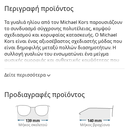
Περιγραφή προϊόντος
Τα γυαλιά ηλίου από τον Michael Kors παρουσιάζουν
το συνδυασμό σύγχρονης πολυτέλειας, κομψού
σχεδιασμού και κορυφαίας κατασκευής. Ο Michael
Kors είναι ένας αξιοσέβαστος σχεδιαστής μόδας που
είναι δημοφιλής μεταξύ πολλών διασημοτήτων. Η
συλλογή γυαλιών του ενσωματώνει ένα μείγμα
φυσικής ομορφιάς και ανθεκτικής κομψότητας που
το καθιστά το τέλειο αξεσουάρ μόδας για όσους
αγαπούν τον εξαιρετικό συνδυασμό μοναδικού στυλ,
Δείτε περισσότερα
χρωμάτων και ποιοτικών υλικών.
Michael Kors Corsica MK1067B 10148G 55
είναι
Προδιαγραφές προϊόντος
γυναικεία γυαλιά ηλίου.
Δείτε πώς φαίνονται πάνω σας αυτά τα γυαλιά ηλίου
με τη λειτουργία του Εικονικού καθρέφτη του
Lentiamo.
139 mm
140 mm
Μήκος σκελετού
Μήκος βραχίονα
Σκελετός γυαλιών ηλίου