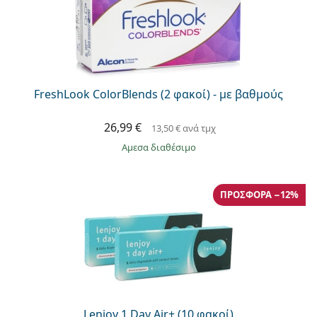
FreshLook ColorBlends (2 φακοί) - με βαθμούς
26,99 €
13,50 €
ανά τμχ
άμεσα διαθέσιμο
ΠΡΟΣΦΟΡΆ −12%
Lenjoy 1 Day Air+ (10 φακοί)