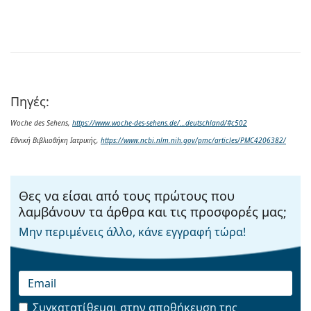
Πηγές:
Woche des Sehens,
https://www.woche-des-sehens.de/…deutschland/#c502
Εθνική Βιβλιοθήκη Ιατρικής,
https://www.ncbi.nlm.nih.gov/pmc/articles/PMC4206382/
Θες να είσαι από τους πρώτους που
λαμβάνουν τα άρθρα και τις προσφορές μας;
Μην περιμένεις άλλο, κάνε εγγραφή τώρα!
Συγκατατίθεμαι στην
αποθήκευση της