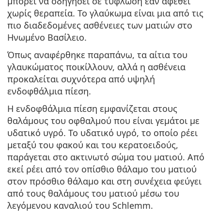
μπορεί να οδηγήσει σε τύφλωση εάν αφεθεί
Persol
χωρίς θεραπεία. Το γλαύκωμα είναι μια από τις
πιο διαδεδομένες ασθένειες των ματιών στο
Prada
Ηνωμένο Βασίλειο.
Όλες οι μάρκες
Όπως αναφέρθηκε παραπάνω, τα αίτια του
γλαυκώματος ποικίλλουν, αλλά η ασθένεια
προκαλείται συχνότερα από υψηλή
ενδοφθάλμια πίεση.
Η ενδοφθάλμια πίεση εμφανίζεται στους
θαλάμους του οφθαλμού που είναι γεμάτοι με
υδατικό υγρό. Το υδατικό υγρό, το οποίο ρέει
μεταξύ του φακού και του κερατοειδούς,
παράγεται στο ακτινωτό σώμα του ματιού. Από
εκεί ρέει από τον οπίσθιο θάλαμο του ματιού
στον πρόσθιο θάλαμο και στη συνέχεια φεύγει
από τους θαλάμους του ματιού μέσω του
λεγόμενου καναλιού του Schlemm.