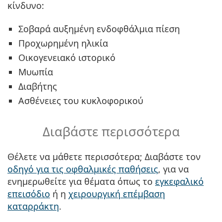
κίνδυνο:
Σοβαρά αυξημένη ενδοφθάλμια πίεση
Προχωρημένη ηλικία
Οικογενειακό ιστορικό
Μυωπία
Διαβήτης
Ασθένειες του κυκλοφορικού
Διαβάστε περισσότερα
Θέλετε να μάθετε περισσότερα; Διαβάστε τον
οδηγό για τις οφθαλμικές παθήσεις
, για να
ενημερωθείτε για θέματα όπως το
εγκεφαλικό
επεισόδιο
ή η
χειρουργική επέμβαση
καταρράκτη
.