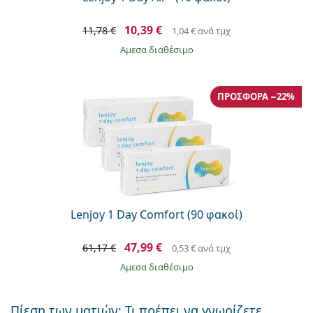
10,39 €
11,78 €
1,04 €
ανά τμχ
άμεσα διαθέσιμο
ΠΡΟΣΦΟΡΆ −22%
Lenjoy 1 Day Comfort (90 φακοί)
47,99 €
61,17 €
0,53 €
ανά τμχ
άμεσα διαθέσιμο
Πίεση των ματιών: Τι πρέπει να γνωρίζετε