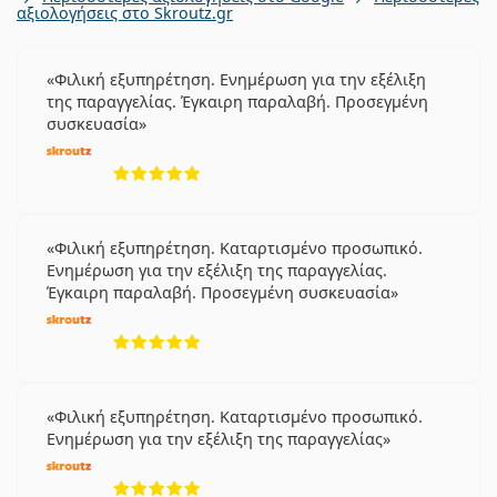
Πολυεστιακοί φακοί επαφής
αξιολογήσεις στο Skroutz.gr
Φακοί Επαφής
Μπορείτε να κοιμηθείτε με τους Proclear
Multifocal Toric;
Φιλική εξυπηρέτηση. Ενημέρωση για την εξέλιξη
της παραγγελίας. Έγκαιρη παραλαβή. Προσεγμένη
συσκευασία
Ποια είναι η διαφορά μεταξύ των
συσκευασιών 3 και 6 Proclear Multifocal Toric;
5 αξιολογήσεις από 5
Άλλοι φακοί επαφής Proclear
Φιλική εξυπηρέτηση. Καταρτισμένο προσωπικό.
Ενημέρωση για την εξέλιξη της παραγγελίας.
Έγκαιρη παραλαβή. Προσεγμένη συσκευασία
Proclear 1 day
Proclear Compatibles Sphere
5 αξιολογήσεις από 5
Proclear Multifocal XR
Proclear Toric XR
Φιλική εξυπηρέτηση. Καταρτισμένο προσωπικό.
Σχετικά άρθρα από το blog μας
Ενημέρωση για την εξέλιξη της παραγγελίας
5 αξιολογήσεις από 5
Μπερδεμένοι με την συνταγή φακών; Διαβάστε τις