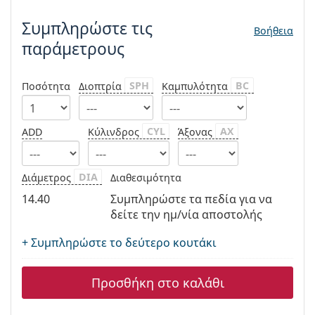
Persol
Συμπληρώστε τις
Βοήθεια
Prada
παράμετρους
Όλες οι μάρκες
SPH
BC
Ποσότητα
Διοπτρία
Καμπυλότητα
CYL
AX
ADD
Κύλινδρος
Άξονας
DIA
Διάμετρος
Διαθεσιμότητα
14.40
Συμπληρώστε τα πεδία για να
δείτε την ημ/νία αποστολής
+ Συμπληρώστε το δεύτερο κουτάκι
Προσθήκη στο καλάθι