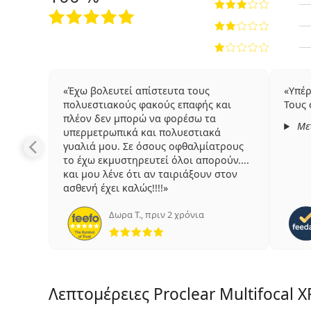
Έχω βολευτεί απίστευτα τους
Υπέρ
πολυεστιακούς φακούς επαφής και
Τους
πλέον δεν μπορώ να φορέσω τα
Με
υπερμετρωπικά και πολυεστιακά
γυαλιά μου. Σε όσους οφθαλμίατρους
το έχω εκμυστηρευτεί όλοι απορούν....
και μου λένε ότι αν ταιριάξουν στον
ασθενή έχει καλώς!!!!
Δωρα Τ.
,
πριν 2 χρόνια
5 αξιολογήσεις από 5
Λεπτομέρειες Proclear Multifocal X