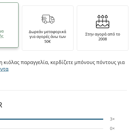
μα
Δωρεάν μεταφορικά
Στην αγορά από το
ής
για αγορές άνω των
2008
50€
 κιόλας παραγγελία, κερδίζετε μπόνους πόντους για
όντα
R
3×
0×