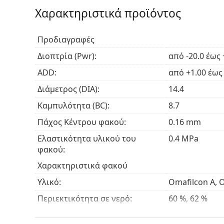
Είναι ιατρικό προϊόν. Διαβάστε τις οδηγίες πριν
Χαρακτηριστικά προϊόντος
Προδιαγραφές
Διοπτρία (Pwr):
από -20.0 έως 
ADD:
από +1.00 έως
Διάμετρος (DIA):
14.4
Καμπυλότητα (BC):
8.7
Πάχος Κέντρου φακού:
0.16 mm
Ελαστικότητα υλικού του
0.4 MPa
φακού:
Χαρακτηριστικά φακού
Υλικό:
Omafilcon A, 
Περιεκτικότητα σε νερό:
60 %, 62 %
Φίλτρο UV:
Όχι