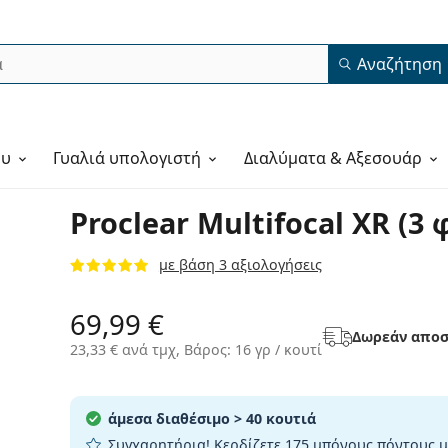
Αναζήτηση
ου
Γυαλιά υπολογιστή
Διαλύματα & Αξεσουάρ
Proclear Multifocal XR (3 
με βάση 3 αξιολογήσεις
69,99 €
Δωρεάν αποσ
23,33 €
ανά τμχ, Βάρος: 16 γρ / κουτί
άμεσα διαθέσιμο
> 40 κουτιά
Συγχαρητήρια! Κερδίζετε
175 μπόνους πόντους
μ