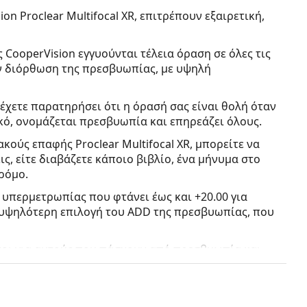
n Proclear Multifocal XR, επιτρέπουν εξαιρετική,
ς CooperVision εγγυούνται τέλεια όραση σε όλες τις
ην διόρθωση της πρεσβυωπίας, με υψηλή
α έχετε παρατηρήσει ότι η όρασή σας είναι θολή όταν
ικό, ονομάζεται πρεσβυωπία και επηρεάζει όλους.
κούς επαφής Proclear Multifocal XR, μπορείτε να
ς, είτε διαβάζετε κάποιο βιβλίο, ένα μήνυμα στο
ρόμο.
υπερμετρωπίας που φτάνει έως και +20.00 για
 υψηλότερη επιλογή του ADD της πρεσβυωπίας, που
μένοι για αυτούς που πάσχουν από πρεσβυωπία και
io Multi-Purpose 360 ml με θήκη
.