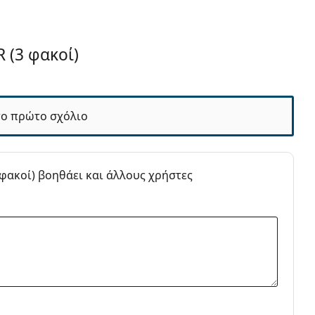
R (3 φακοί)
5 μήνες
το πρώτο σχόλιο
3 φακοί) βοηθάει και άλλους χρήστες
οί επαφής
 φακοί επαφής
ς