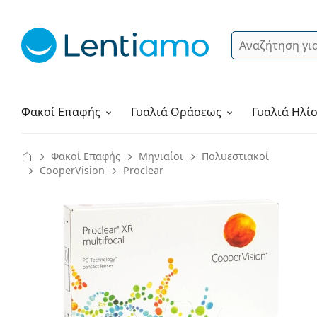
Αναζήτηση
Σύνδεση
Πλοήγηση στη σελίδα
Υγρά φακών
Πώς να παραγγείλετε
Φακοί Επαφής
Γυαλιά
Οράσεως
Γυαλιά Ηλί
Φακοί Επαφής
Μηνιαίοι
Πολυεστιακοί
CooperVision
Proclear