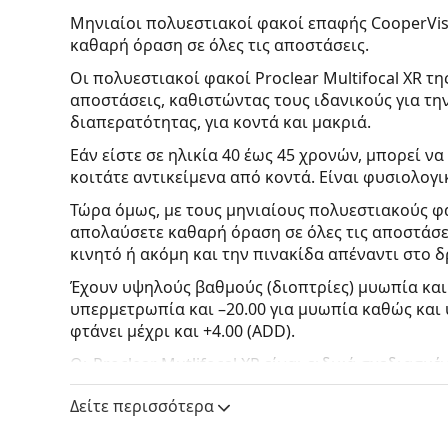
Μηνιαίοι πολυεστιακοί φακοί επαφής CooperVisio
καθαρή όραση σε όλες τις αποστάσεις.
Οι πολυεστιακοί φακοί Proclear Multifocal XR τη
αποστάσεις, καθιστώντας τους ιδανικούς για τ
διαπερατότητας, για κοντά και μακριά.
Εάν είστε σε ηλικία 40 έως 45 χρονών, μπορεί ν
κοιτάτε αντικείμενα από κοντά. Είναι φυσιολογ
Τώρα όμως, με τους μηνιαίους πολυεστιακούς φα
απολαύσετε καθαρή όραση σε όλες τις αποστάσει
κινητό ή ακόμη και την πινακίδα απέναντι στο δ
Έχουν υψηλούς βαθμούς (διοπτρίες) μυωπία και 
υπερμετρωπία και –20.00 για μυωπία καθώς και
φτάνει μέχρι και +4.00 (ADD).
Οι Proclear Mutlifocal XR είναι ειδικά σχεδιασ
ταυτόχρονα από την ξηροφθαλμία.
Δείτε περισσότερα
Με αυτό το προϊόν συνήθως αγοράζουν και
Vant