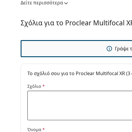
Δείτε περισσότερα
Σιλικόνη-Υδρογέλη:
Όχι
Χρήση
Σχόλια για το Proclear Multifocal X
Ημ. Λήξης:
Τουλάχιστον 3
Απόχρωση:
Όχι
Για ύπνο:
Όχι
Γράψε 
Δείκτης μέσα-έξω:
Όχι
Πακέτο
Κατασκευαστής:
CooperVision
To σχόλιό σου για το Proclear Multifocal XR (
Φακοί σε ένα κουτί:
3
Σχόλιο
*
Βάρος:
16 γρ
Άλλα
Κατηγορία:
Μηνιαίοι φακ
Πολυεστιακοί
Φακοί Επαφή
Όνομα
*