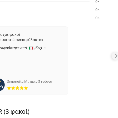
0×
0×
0×
οχοι φακοί
 συνιστώ ανεπιφύλακτα
ταφράστηκε από
(
δες
)
Simonetta M.
,
πριν 5 χρόνια
5 αξιολογήσεις από 5
R (3 φακοί)