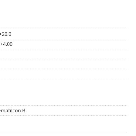
 από τη χρήση.
+20.0
 +4.00
Omafilcon B