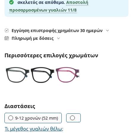
Gucci
σκελετός σε απόθεμα.
Αποστολή
Όλα τα υγρά φακών
Εκτό
Όλες οι μάρκες
προσαρμοσμένων γυαλιών
11/8
Persol
Prada
Εγγύηση επιστροφής χρημάτων 30 ημερών
Πληρωμή με δόσεις
Όλες οι μάρκες
Περισσότερες επιλογές χρωμάτων
Συμπληρώστε τις παράμετρους
Διαστάσεις
9-12 χρονών (52 mm)
Τι μέγεθος γυαλιών θέλω;