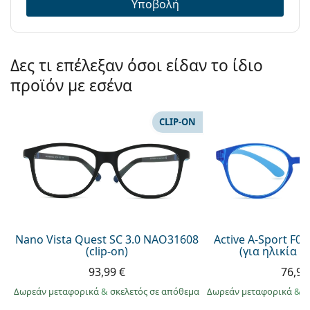
Υποβολή
υφασμάτινη θήκη αντί για πανί.
Εξερευνήστε την πλήρη γκάμα
γυαλιών οράσεως
για
να βρείτε περισσότερα μοντέλα ή δείτε τον
οδηγό
Δες τι επέλεξαν όσοι είδαν το ίδιο
γυαλιών
μας αν χρειάζεστε βοήθεια στις επιλογές
σας.
προϊόν με εσένα
Είναι ιατρικό προϊόν. Διαβάστε τις οδηγίες πριν από
τη χρήση.
CLIP-ON
Nano Vista Quest SC 3.0 NAO31608
Active A-Sport F0
(clip-on)
(για ηλικία 5 
93,99 €
76,99
Δωρεάν μεταφορικά
&
σκελετός σε απόθεμα
Δωρεάν μεταφορικά
&
σ