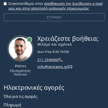
Συγκατατίθεμαι στην
αποθήκευση της διεύθυνσης e-mail
μου και στην αποστολή εμπορικής επικοινωνίας
ΕΓΓΡΑΦΗ
Χρειάζεστε βοήθεια;
Εκτός σύνδεσης
Μιλάμε και αγγλικά
(Δευ-Παρ 8:30-16:00)
211 2340040
Petros
info@lentiamo.gr
Εξυπηρέτηση
Πελατών
Ηλεκτρονικές αγορές
Όλα για τις αγορές
Πληρωμή