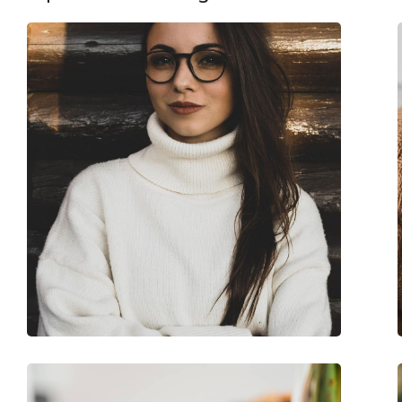
Βάρος:
90 γρ
Ρυθμιζόμενα μαξιλάρια μύτης:
Όχι
Εύκαμπτη άρθρωση:
Όχι
Clip-on:
Όχι
Αξεσουάρ
Παρέχονται με θήκη:
Ναι
Πανί καθαρισμού:
Ναι
Άλλα
Τύπος:
Παιδικά
Κατηγορία:
Γυαλιά οράσεως
Μάρκα:
Centrostyle S.p.A
Κωδικός Προϊόντος / Μοντέλο:
F039847138000 47
Ηλικία:
5 - 10 ετών