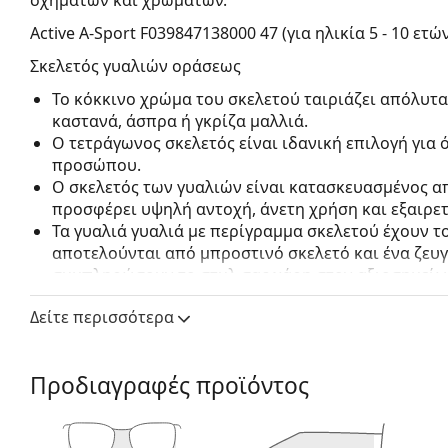
Active A-Sport F039847138000 47 (για ηλικία 5 - 10 ετώ
Σκελετός γυαλιών οράσεως
Το κόκκινο χρώμα του σκελετού ταιριάζει απόλυτ
καστανά, άσπρα ή γκρίζα μαλλιά.
Ο τετράγωνος σκελετός είναι ιδανική επιλογή για
προσώπου.
Ο σκελετός των γυαλιών είναι κατασκευασμένος α
προσφέρει υψηλή αντοχή, άνετη χρήση και εξαιρετ
Τα γυαλιά γυαλιά με περίγραμμα σκελετού έχουν 
αποτελούνται από μπροστινό σκελετό και ένα ζευ
συμπληρώσουν το στυλ σας χάρη στον αξιοσημείω
πλεονεκτήματά τους είναι η ανθεκτικότητα και το 
Δείτε περισσότερα
τον προστατεύουν από ζημιές. Αυτός ο τύπος σκελ
συμπεριλαμβανομένων των φακών με μεγαλύτερη ο
Αξεσουάρ
Προδιαγραφές προϊόντος
Προσφέρουμε τα γυαλιά οράσεως με την αρχική του
της ενδέχεται να διαφέρουν.