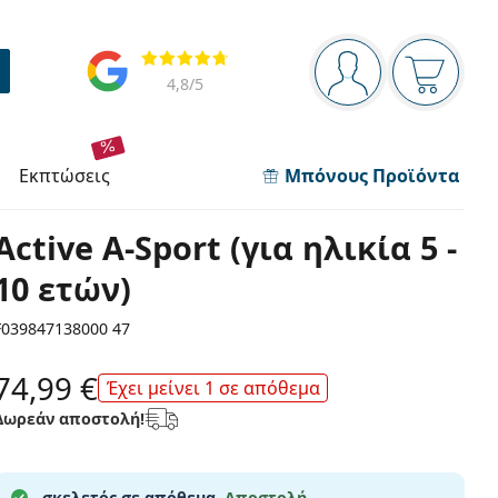
Πίνακας πλοήγησης
Αξιολογήσεις
Είστε συνδεδεμέν
Το καλάθ
4,8
/5
εκπτώσεις
Μπόνους Προϊόντα
Active A-Sport (για ηλικία 5 -
10 ετών)
F039847138000 47
74,99 €
Έχει μείνει 1 σε απόθεμα
Δωρεάν αποστολή!
σκελετός σε απόθεμα.
Αποστολή