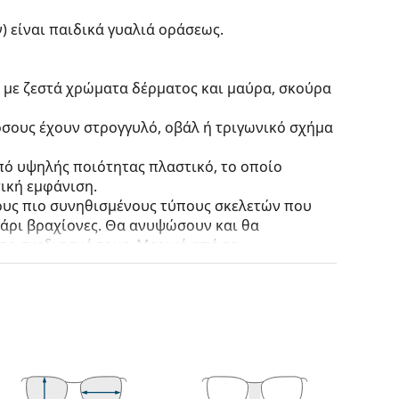
ν)
είναι παιδικά γυαλιά οράσεως.
α με ζεστά χρώματα δέρματος και μαύρα, σκούρα
 όσους έχουν στρογγυλό, οβάλ ή τριγωνικό σχήμα
πό υψηλής ποιότητας πλαστικό, το οποίο
ική εμφάνιση.
τους πιο συνηθισμένους τύπους σκελετών που
γάρι βραχίονες. Θα ανυψώσουν και θα
το σχεδιασμό τους. Μερικά από τα
γεγονός ότι περικλείουν πλήρως τον φακό και
ετού είναι κατάλληλος για όλους τους φακούς,
πτική ισχύ.
ς θήκη. Το χρώμα της θήκης και ο σχεδιασμός