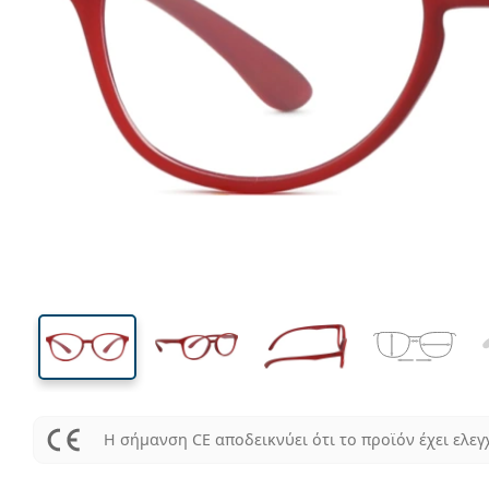
115 mm
Μήκος σκελετού
Μήκος
φακού
37 mm
47 mm
Ύψος φακού
Μήκος φακού
Η σήμανση CE αποδεικνύει ότι το προϊόν έχει ελεγ