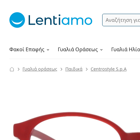
Αναζήτηση
Σύνδεση
Πλοήγηση στη σελίδα
Υγρά φακών
Πώς να παραγγείλετε
Φακοί Επαφής
Γυαλιά
Οράσεως
Γυαλιά Ηλί
Γυαλιά οράσεως
Παιδικά
Centrostyle S.p.A