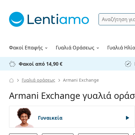
Αναζήτηση
Σύνδεση
Πλοήγηση στη σελίδα
Υγρά φακών
Πώς να παραγγείλετε
Φακοί Επαφής
Γυαλιά
Οράσεως
Γυαλιά Ηλί
Φακοί από 14,90 €
Γυαλιά οράσεως
Armani Exchange
Armani Exchange γυαλιά οράσ
Γυναικεία