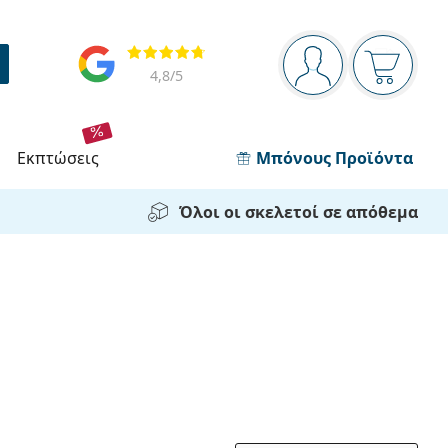
Πίνακας πλοήγησης
Αξιολογήσεις
Είστε συνδεδεμέν
Το καλάθ
4,8
/5
εκπτώσεις
Μπόνους Προϊόντα
Όλοι οι σκελετοί σε απόθεμα