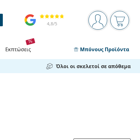
Πίνακας πλοήγησης
Αξιολογήσεις
Είστε συνδεδεμέν
Το καλάθ
4,8
/5
εκπτώσεις
Μπόνους Προϊόντα
Όλοι οι σκελετοί σε απόθεμα