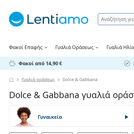
Αναζήτηση
Σύνδεση
Πλοήγηση στη σελίδα
Υγρά φακών
Πώς να παραγγείλετε
Φακοί Επαφής
Γυαλιά
Οράσεως
Γυαλιά Ηλί
Φακοί από 14,90 €
Γυαλιά οράσεως
Dolce & Gabbana
Dolce & Gabbana γυαλιά οράσ
Γυναικεία