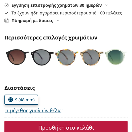
Persol
Εγγύηση επιστροφής χρημάτων 30 ημερών
Το έχουν ήδη αγοράσει περισσότεροι από 100 πελάτες
Prada
Πληρωμή με δόσεις
Όλες οι μάρκες
Περισσότερες επιλογές χρωμάτων
Συμπληρώστε τις παράμετρους
Διαστάσεις
S (48 mm)
Τι μέγεθος γυαλιών θέλω;
Προσθήκη στο καλάθι