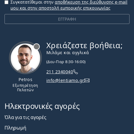
Συγκατατίθεμαι στην
αποθήκευση της διεύθυνσης e-mail
μου και στην αποστολή εμπορικής επικοινωνίας
ΕΓΓΡΑΦΗ
Χρειάζεστε βοήθεια;
Εκτός σύνδεσης
Μιλάμε και αγγλικά
(Δευ-Παρ 8:30-16:00)
211 2340040
Petros
info@lentiamo.gr
Εξυπηρέτηση
Πελατών
Ηλεκτρονικές αγορές
Όλα για τις αγορές
Πληρωμή