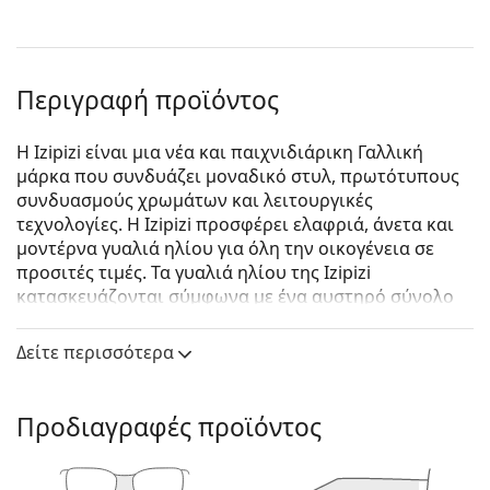
Περιγραφή προϊόντος
Η Izipizi είναι μια νέα και παιχνιδιάρικη Γαλλική
μάρκα που συνδυάζει μοναδικό στυλ, πρωτότυπους
συνδυασμούς χρωμάτων και λειτουργικές
τεχνολογίες. Η Izipizi προσφέρει ελαφριά, άνετα και
μοντέρνα γυαλιά ηλίου για όλη την οικογένεια σε
προσιτές τιμές. Τα γυαλιά ηλίου της Izipizi
κατασκευάζονται σύμφωνα με ένα αυστηρό σύνολο
προδιαγραφών για την ασφάλεια τους. Η σειρά για
μωρά, σε πολύ μικρή ηλικία, δεν περιλαμβάνει BPA
Δείτε περισσότερα
και είναι υποαλλεργική. Για να προσδιορίσετε το
σωστό μέγεθος των γυαλιών, σας συνιστούμε να
μετράτε πάντα τις παραμέτρους σύμφωνα με το
Προδιαγραφές προϊόντος
παρακάτω σχήμα, ειδικά για τα παιδικά γυαλιά.
Izipizi Crossroads Sun #D Black Road
είναι unisex