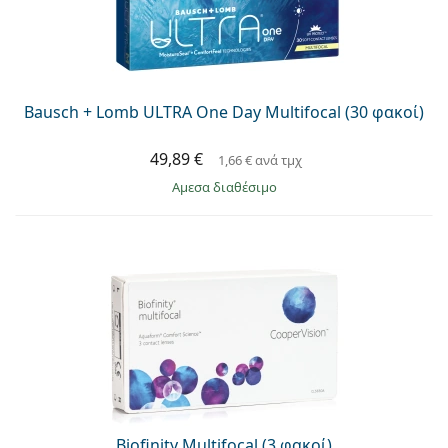
Bausch + Lomb ULTRA One Day Multifocal (30 φακοί)
49,89 €
1,66 €
ανά τμχ
άμεσα διαθέσιμο
Biofinity Multifocal (3 φακοί)