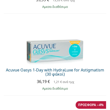
άμεσα διαθέσιμο
Acuvue Oasys 1-Day with HydraLuxe for Astigmatism
(30 φακοί)
36,19 €
1,21 €
ανά τμχ
άμεσα διαθέσιμο
ΠΡΟΣΦΟΡΆ −4%