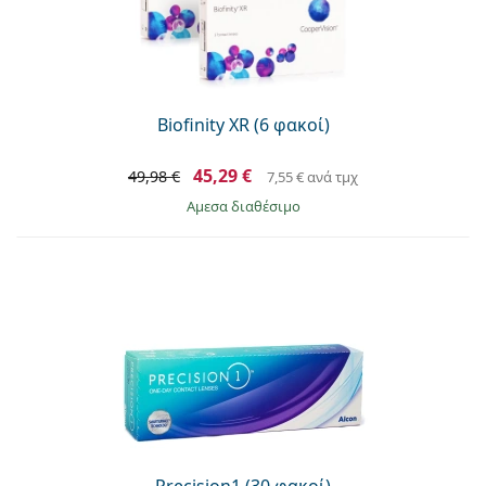
Persol
Prada
Όλες οι μάρκες
Biofinity XR (6 φακοί)
45,29 €
49,98 €
7,55 €
ανά τμχ
άμεσα διαθέσιμο
Precision1 (30 φακοί)