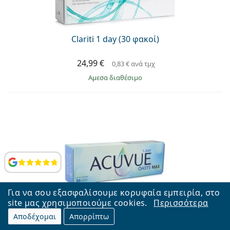
Clariti 1 day (30 φακοί)
24,99 €
0,83 €
ανά τμχ
άμεσα διαθέσιμο
Αξιολογήσεις
Για να σου εξασφαλίσουμε κορυφαία εμπειρία, στο
site μας χρησιμοποιούμε cookies.
Περισσότερα
Acuvue Oasys Max 1-Day (30 φακοί)
Αποδέχομαι
Απορρίπτω