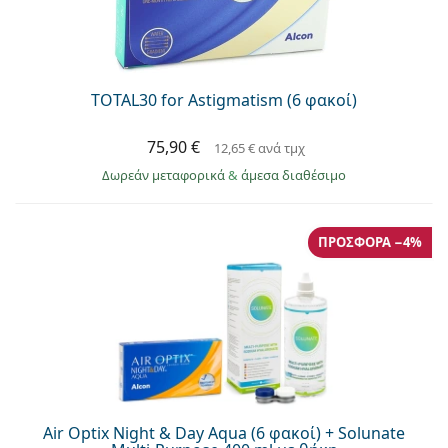
TOTAL30 for Astigmatism (6 φακοί)
75,90 €
12,65 €
ανά τμχ
Δωρεάν μεταφορικά
&
άμεσα διαθέσιμο
ΠΡΟΣΦΟΡΆ −4%
Air Optix Night & Day Aqua (6 φακοί) + Solunate