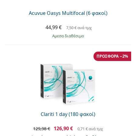
Acuvue Oasys Multifocal (6 φακοί)
44,99 €
7,50 €
ανά τμχ
άμεσα διαθέσιμο
ΠΡΟΣΦΟΡΆ −2%
Clariti 1 day (180 φακοί)
126,90 €
129,98 €
0,71 €
ανά τμχ