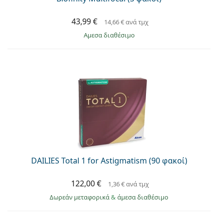
43,99 €
14,66 €
ανά τμχ
άμεσα διαθέσιμο
DAILIES Total 1 for Astigmatism (90 φακοί)
122,00 €
1,36 €
ανά τμχ
Δωρεάν μεταφορικά
&
άμεσα διαθέσιμο