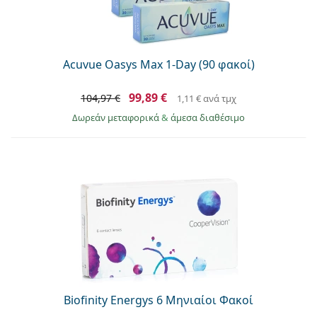
Acuvue Oasys Max 1-Day (90 φακοί)
99,89 €
104,97 €
1,11 €
ανά τμχ
Δωρεάν μεταφορικά
&
άμεσα διαθέσιμο
Biofinity Energys 6 Μηνιαίοι Φακοί