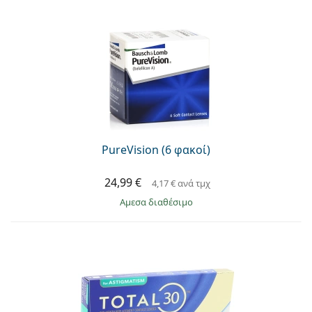
PureVision (6 φακοί)
24,99 €
4,17 €
ανά τμχ
άμεσα διαθέσιμο