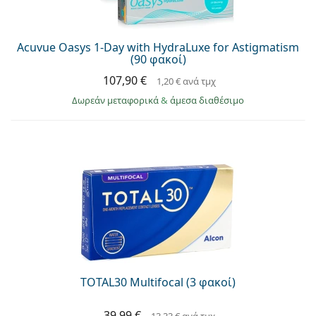
Acuvue Oasys 1-Day with HydraLuxe for Astigmatism
(90 φακοί)
107,90 €
1,20 €
ανά τμχ
Δωρεάν μεταφορικά
&
άμεσα διαθέσιμο
TOTAL30 Multifocal (3 φακοί)
39,99 €
13,33 €
ανά τμχ