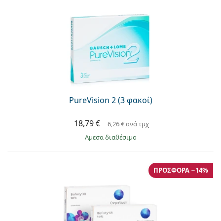
PureVision 2 (3 φακοί)
18,79 €
6,26 €
ανά τμχ
άμεσα διαθέσιμο
ΠΡΟΣΦΟΡΆ −14%