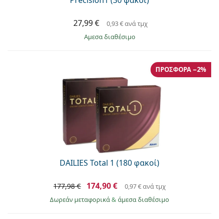
27,99 €
0,93 €
ανά τμχ
άμεσα διαθέσιμο
ΠΡΟΣΦΟΡΆ −2%
DAILIES Total 1 (180 φακοί)
174,90 €
177,98 €
0,97 €
ανά τμχ
Δωρεάν μεταφορικά
&
άμεσα διαθέσιμο