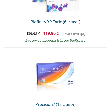
Biofinity XR Toric (6 φακοί)
119,90 €
139,98 €
19,98 €
ανά τμχ
Δωρεάν μεταφορικά
&
άμεσα διαθέσιμο
Precision7 (12 φακοί)