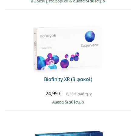
Δωρεάν μεταφορικά
&
άμεσα διαθέσιμο
Biofinity XR (3 φακοί)
24,99 €
8,33 €
ανά τμχ
άμεσα διαθέσιμο