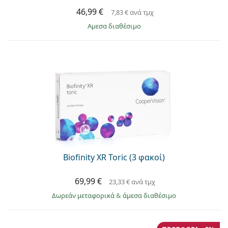
46,99 €
7,83 €
ανά τμχ
άμεσα διαθέσιμο
Biofinity XR Toric (3 φακοί)
69,99 €
23,33 €
ανά τμχ
Δωρεάν μεταφορικά
&
άμεσα διαθέσιμο